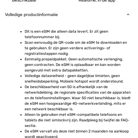
Beschikbaar
Realtime, in de app
Volledige productinformatie
Dit is een eSIM die alleen data levert. Er zit geen 
telefoonnummer bij.
Scan eenvoudig de QR-code om de eSIM te downloaden en 
te gebruiken. Er zijn geen verdere activerings- of 
registratiestappen nodig.
Eenmalig prepaidpakket. Geen automatische verlenging, 
geen contracten. De eSIM is oplaadbaar en kan worden 
aangevuld met extra datapakketten.
Volledige datasnelheid - geen dagelijkse limieten, geen 
snelheidsbeperking. Mobiele hotspot wordt ondersteund.
De beschikbaarheid van 5G is afhankelijk van de 
netwerkdekking, de regionale specificaties van de apparaten 
en de telefooninstellingen. Waar 5G niet beschikbaar is, biedt 
de eSIM een hoogwaardige 4G-netwerkverbinding, mits er 
een netwerk beschikbaar is.
Alleen te gebruiken met eSIM-compatibele telefoons en 
tablets die niet simlockvrij zijn. Raadpleeg bij twijfel de FAQ-
sectie.
De eSIM vervalt als deze niet binnen 2 maanden na aankoop 
wordt geactiveerd.