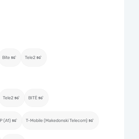
Bite
Tele2
Tele2
BITĖ
P (A1)
T-Mobile (Makedonski Telecom)