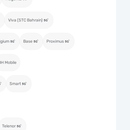
Viva (STC Bahrain)
lgium
Base
Proximus
BH Mobile
Smart
Telenor