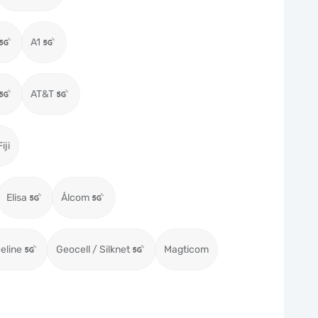
A1
AT&T
iji
Elisa
Ålcom
eeline
Geocell / Silknet
Magticom