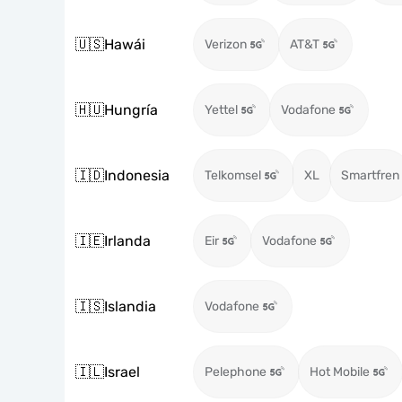
🇺🇸
Hawái
Verizon
AT&T
🇭🇺
Hungría
Yettel
Vodafone
🇮🇩
Indonesia
Telkomsel
XL
Smartfren
🇮🇪
Irlanda
Eir
Vodafone
🇮🇸
Islandia
Vodafone
🇮🇱
Israel
Pelephone
Hot Mobile