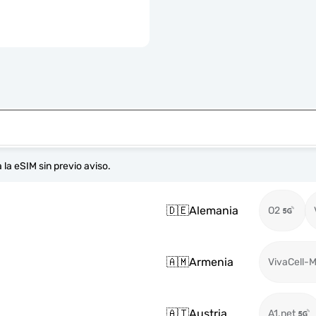
 la eSIM sin previo aviso.
🇩🇪
Alemania
O2
🇦🇲
Armenia
VivaCell-
🇦🇹
Austria
A1.net