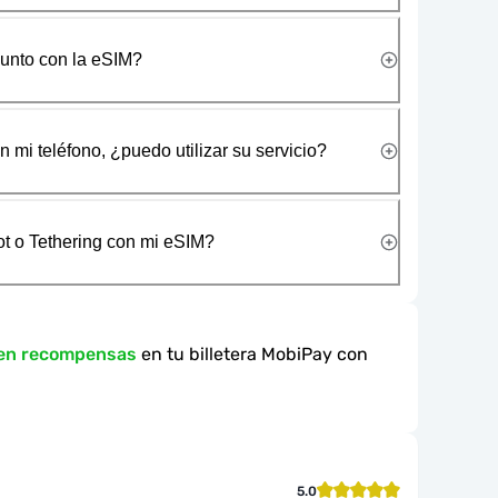
junto con la eSIM?
 mi teléfono, ¿puedo utilizar su servicio?
t o Tethering con mi eSIM?
 en recompensas
en tu billetera MobiPay con
5.0