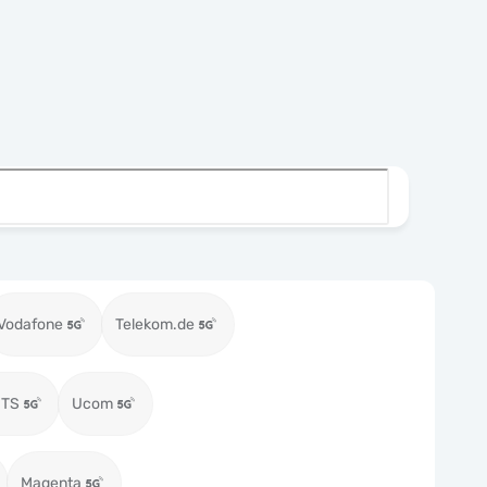
Vodafone
Telekom.de
MTS
Ucom
Magenta