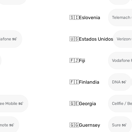
🇸🇮
Eslovenia
Telemach
🇺🇸
Estados Unidos
afone
Verizon
🇫🇯
Fiji
Vodafone F
🇫🇮
Finlandia
DNA
🇬🇪
Georgia
ee Mobile
Cellfie / B
🇬🇬
Guernsey
mote
Sure