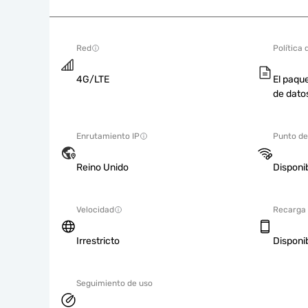
Red
Política 
4G/LTE
El paque
de dato
Enrutamiento IP
Punto de
Reino Unido
Disponi
Velocidad
Recarga
Irrestricto
Disponi
Seguimiento de uso