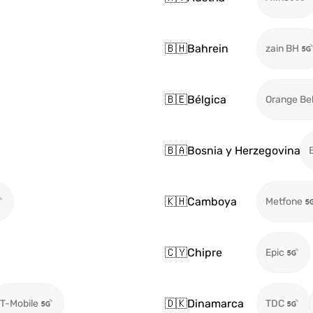
🇧🇭
Bahrein
zain BH
🇧🇪
Bélgica
Orange Be
🇧🇦
Bosnia y Herzegovina
🇰🇭
Camboya
Metfone
🇨🇾
Chipre
Epic
🇩🇰
Dinamarca
T-Mobile
TDC