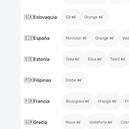
🇸🇰
Eslovaquia
O2
Orange
🇪🇸
España
Movistar
Orange
Vod
🇪🇪
Estonia
Telia
Elisa
Tele2
🇵🇭
Filipinas
Globe
🇫🇷
Francia
Bouygues
Orange
Fr
🇬🇷
Grecia
Nova
Vodafone
Cos