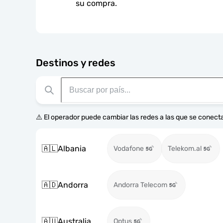
su compra.
Destinos y redes
⚠️ El operador puede cambiar las redes a las que se conecta
🇦🇱
Albania
Vodafone
Telekom.al
🇦🇩
Andorra
Andorra Telecom
🇦🇺
Australia
Optus