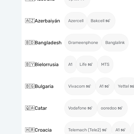
🇦🇿
Azerbaiyán
Azercell
Bakcell
🇧🇩
Bangladesh
Grameenphone
Banglalink
🇧🇾
Bielorrusia
A1
Life
MTS
🇧🇬
Bulgaria
Vivacom
A1
Yettel
🇶🇦
Catar
Vodafone
ooredoo
🇭🇷
Croacia
Telemach (Tele2)
A1