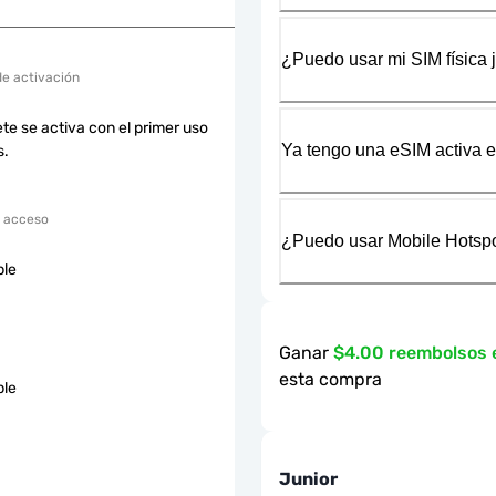
¿Puedo usar mi SIM física 
de activación
te se activa con el primer uso
Ya tengo una eSIM activa en
s.
 acceso
¿Puedo usar Mobile Hotspo
ble
Ganar
$4.00 reembolsos
esta compra
ble
Junior