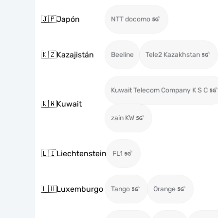
🇯🇵
Japón
NTT docomo
🇰🇿
Kazajistán
Beeline
Tele2 Kazakhstan
Kuwait Telecom Company K S C
🇰🇼
Kuwait
zain KW
🇱🇮
Liechtenstein
FL1
🇱🇺
Luxemburgo
Tango
Orange