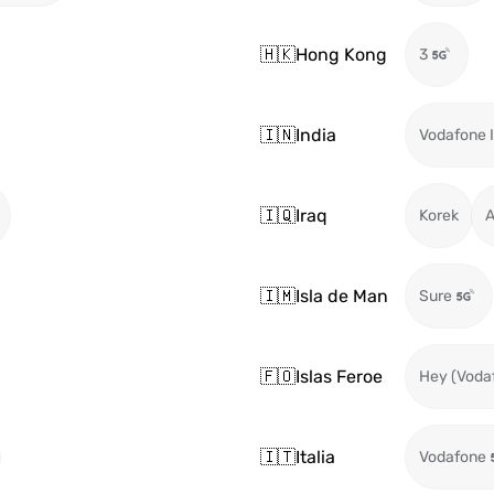
🇭🇰
Hong Kong
3
🇮🇳
India
Vodafone I
🇮🇶
Iraq
Korek
A
🇮🇲
Isla de Man
Sure
🇫🇴
Islas Feroe
Hey (Voda
🇮🇹
Italia
Vodafone