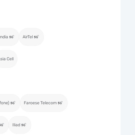
ndia
AirTel
sia Cell
fone)
Faroese Telecom
Iliad