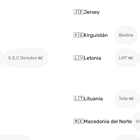
🇯🇪
Jersey
🇰🇬
Kirguistán
Beeline
🇱🇻
Letonia
K.S.C Ooredoo
LMT
🇱🇹
Lituania
Telia
🇲🇰
Macedonia del Norte
VI