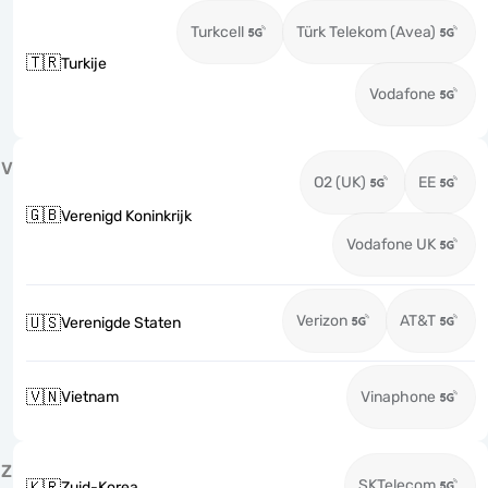
Turkcell
Türk Telekom (Avea)
🇹🇷
Turkije
Vodafone
V
O2 (UK)
EE
🇬🇧
Verenigd Koninkrijk
Vodafone UK
Verizon
AT&T
🇺🇸
Verenigde Staten
🇻🇳
Vietnam
Vinaphone
Z
SKTelecom
🇰🇷
Zuid-Korea