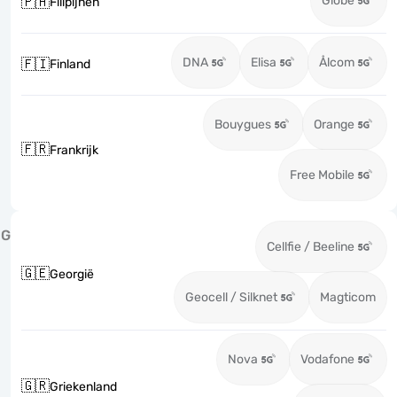
Globe
🇵🇭
Filipijnen
DNA
Elisa
Ålcom
🇫🇮
Finland
Bouygues
Orange
🇫🇷
Frankrijk
Free Mobile
G
Cellfie / Beeline
🇬🇪
Georgië
Geocell / Silknet
Magticom
Nova
Vodafone
🇬🇷
Griekenland