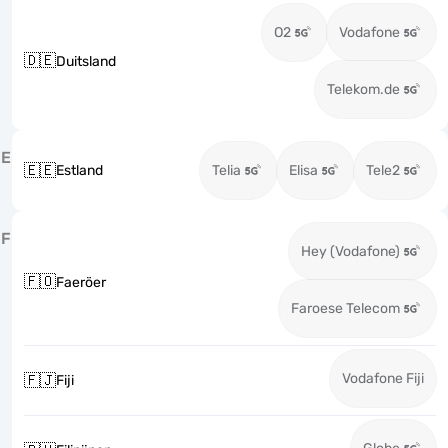
O2
Vodafone
🇩🇪
Duitsland
Telekom.de
E
🇪🇪
Estland
Telia
Elisa
Tele2
F
Hey (Vodafone)
🇫🇴
Faeröer
Faroese Telecom
Vodafone Fiji
🇫🇯
Fiji