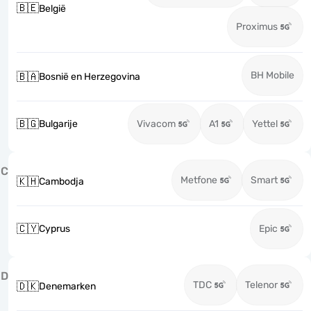
🇧🇪
België
Proximus
BH Mobile
🇧🇦
Bosnië en Herzegovina
🇧🇬
Bulgarije
Vivacom
A1
Yettel
C
Metfone
Smart
🇰🇭
Cambodja
🇨🇾
Cyprus
Epic
D
TDC
Telenor
🇩🇰
Denemarken