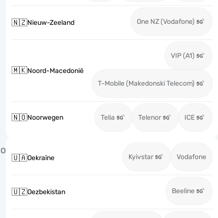
One NZ (Vodafone)
🇳🇿
Nieuw-Zeeland
VIP (A1)
🇲🇰
Noord-Macedonië
T-Mobile (Makedonski Telecom)
🇳🇴
Noorwegen
Telia
Telenor
ICE
O
Kyivstar
Vodafone
🇺🇦
Oekraïne
Beeline
🇺🇿
Oezbekistan