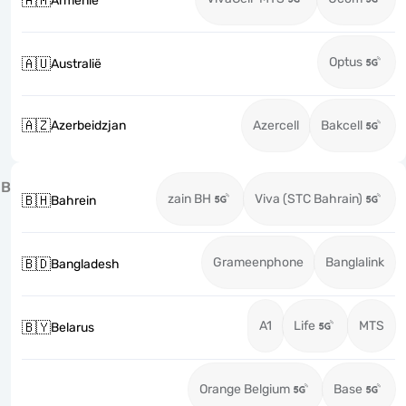
🇦🇲
Armenië
Optus
🇦🇺
Australië
🇦🇿
Azerbeidzjan
Azercell
Bakcell
B
zain BH
Viva (STC Bahrain)
🇧🇭
Bahrein
Grameenphone
Banglalink
🇧🇩
Bangladesh
A1
Life
MTS
🇧🇾
Belarus
Orange Belgium
Base