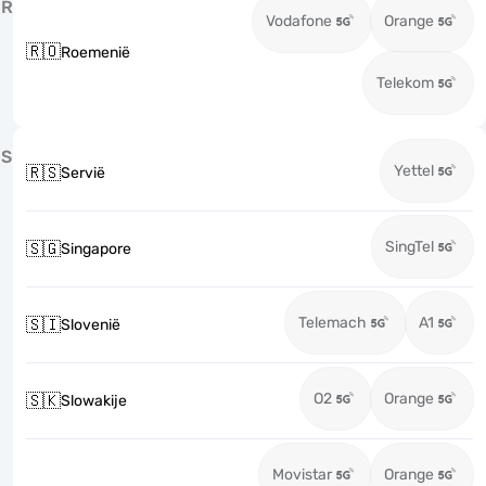
R
Vodafone
Orange
🇷🇴
Roemenië
Telekom
S
Yettel
🇷🇸
Servië
SingTel
🇸🇬
Singapore
Telemach
A1
🇸🇮
Slovenië
O2
Orange
🇸🇰
Slowakije
Movistar
Orange