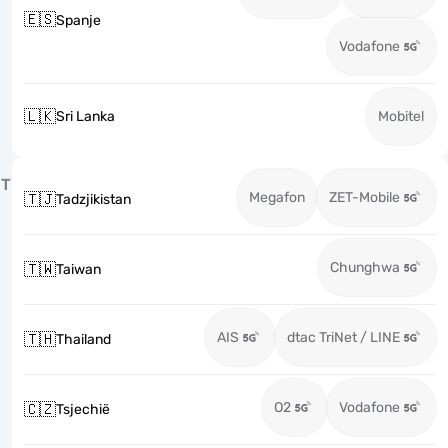
🇪🇸
Spanje
Vodafone
🇱🇰
Sri Lanka
Mobitel
T
Megafon
ZET-Mobile
🇹🇯
Tadzjikistan
Chunghwa
🇹🇼
Taiwan
AIS
dtac TriNet / LINE
🇹🇭
Thailand
O2
Vodafone
🇨🇿
Tsjechië