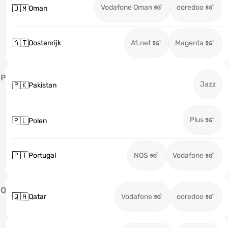
Vodafone Oman
ooredoo
🇴🇲
Oman
🇦🇹
Oostenrijk
A1.net
Magenta
P
Jazz
🇵🇰
Pakistan
Plus
🇵🇱
Polen
🇵🇹
Portugal
NOS
Vodafone
Q
🇶🇦
Qatar
Vodafone
ooredoo