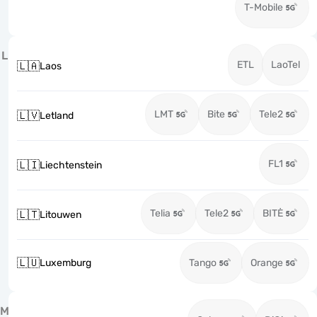
T-Mobile
L
ETL
LaoTel
🇱🇦
Laos
LMT
Bite
Tele2
🇱🇻
Letland
FL1
🇱🇮
Liechtenstein
Telia
Tele2
BITĖ
🇱🇹
Litouwen
🇱🇺
Luxemburg
Tango
Orange
M