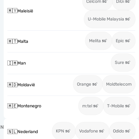
Celcom
DiGi
🇲🇾
Maleisië
U-Mobile Malaysia
Melita
Epic
🇲🇹
Malta
Sure
🇮🇲
Man
Orange
Moldtelecom
🇲🇩
Moldavië
🇲🇪
Montenegro
m:tel
T-Mobile
N
KPN
Vodafone
Odido
🇳🇱
Nederland