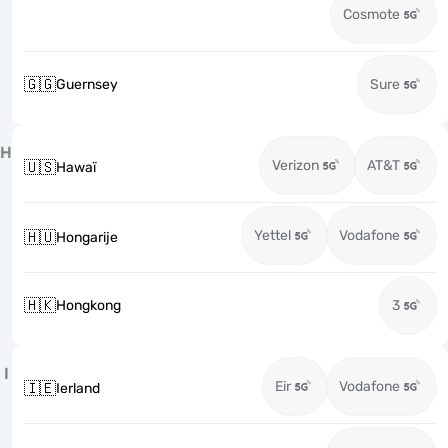
Cosmote
🇬🇬
Guernsey
Sure
H
Verizon
AT&T
🇺🇸
Hawaï
Yettel
Vodafone
🇭🇺
Hongarije
🇭🇰
Hongkong
3
I
Eir
Vodafone
🇮🇪
Ierland