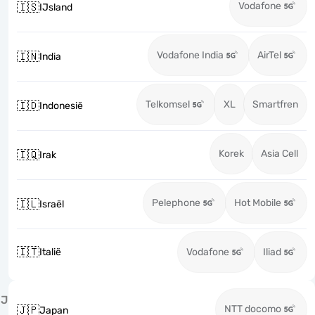
Vodafone
🇮🇸
IJsland
Vodafone India
AirTel
🇮🇳
India
Telkomsel
XL
Smartfren
🇮🇩
Indonesië
Korek
Asia Cell
🇮🇶
Irak
Pelephone
Hot Mobile
🇮🇱
Israël
🇮🇹
Italië
Vodafone
Iliad
J
NTT docomo
🇯🇵
Japan