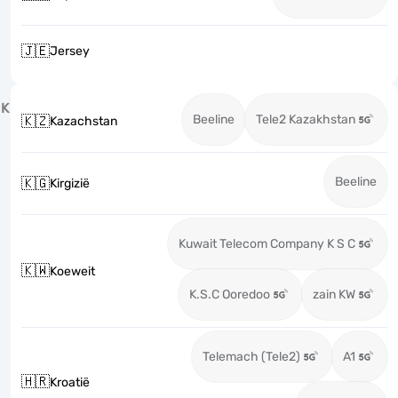
🇯🇪
Jersey
K
Beeline
Tele2 Kazakhstan
🇰🇿
Kazachstan
Beeline
🇰🇬
Kirgizië
Kuwait Telecom Company K S C
🇰🇼
Koeweit
K.S.C Ooredoo
zain KW
Telemach (Tele2)
A1
🇭🇷
Kroatië