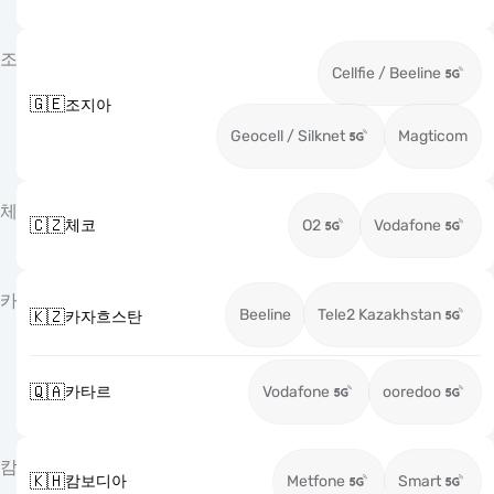
조
Cellfie / Beeline
🇬🇪
조지아
Geocell / Silknet
Magticom
체
🇨🇿
체코
O2
Vodafone
카
Beeline
Tele2 Kazakhstan
🇰🇿
카자흐스탄
🇶🇦
카타르
Vodafone
ooredoo
캄
🇰🇭
캄보디아
Metfone
Smart