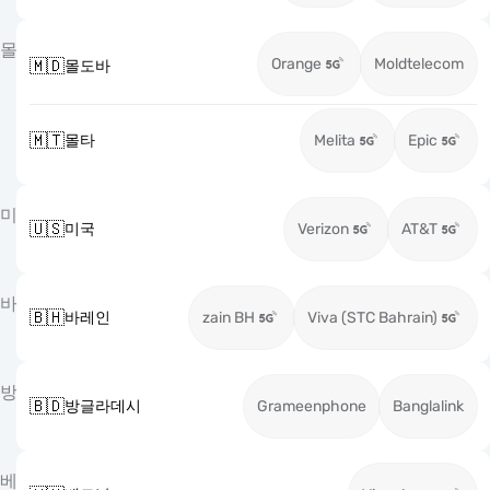
몰
Orange
Moldtelecom
🇲🇩
몰도바
🇲🇹
몰타
Melita
Epic
미
🇺🇸
미국
Verizon
AT&T
바
🇧🇭
바레인
zain BH
Viva (STC Bahrain)
방
🇧🇩
방글라데시
Grameenphone
Banglalink
베