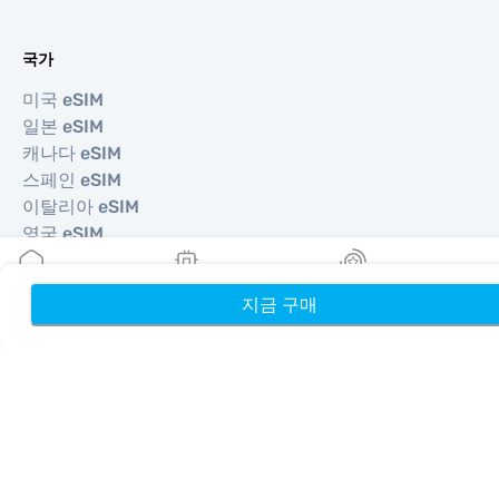
국가
미국 eSIM
일본 eSIM
캐나다 eSIM
스페인 eSIM
이탈리아 eSIM
영국 eSIM
아랍에미리트 eSIM
싱가포르 eSIM
지금 구매
홈
내 eSIM
리워드
튀르키예 eSIM
©
2026
MOBIMATTER LTD