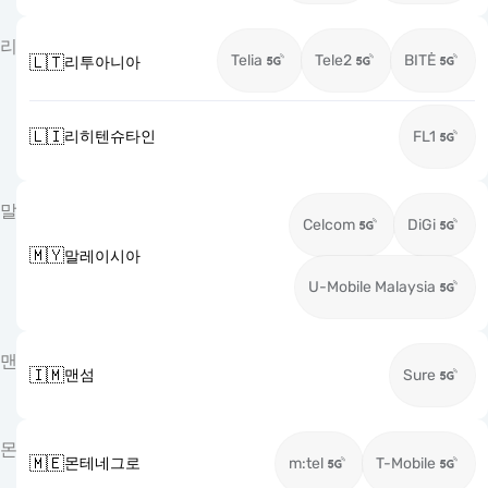
리
Telia
Tele2
BITĖ
🇱🇹
리투아니아
🇱🇮
리히텐슈타인
FL1
말
Celcom
DiGi
🇲🇾
말레이시아
U-Mobile Malaysia
맨
🇮🇲
맨섬
Sure
몬
🇲🇪
몬테네그로
m:tel
T-Mobile