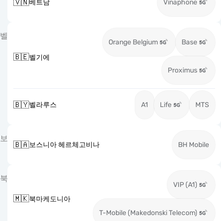
🇻🇳
베트남
Vinaphone
벨
Orange Belgium
Base
🇧🇪
벨기에
Proximus
🇧🇾
벨라루스
A1
Life
MTS
보
🇧🇦
보스니아 헤르체고비나
BH Mobile
북
VIP (A1)
🇲🇰
북마케도니아
T-Mobile (Makedonski Telecom)