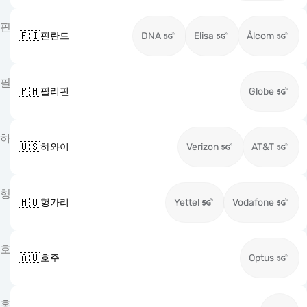
핀
🇫🇮
핀란드
DNA
Elisa
Ålcom
필
🇵🇭
필리핀
Globe
하
🇺🇸
하와이
Verizon
AT&T
헝
🇭🇺
헝가리
Yettel
Vodafone
호
🇦🇺
호주
Optus
홍