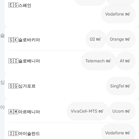
🇪🇸
스페인
Vodafone
슬
O2
Orange
🇸🇰
슬로바키아
🇸🇮
슬로베니아
Telemach
A1
싱
🇸🇬
싱가포르
SingTel
아
VivaCell-MTS
Ucom
🇦🇲
아르메니아
Vodafone
🇮🇸
아이슬란드