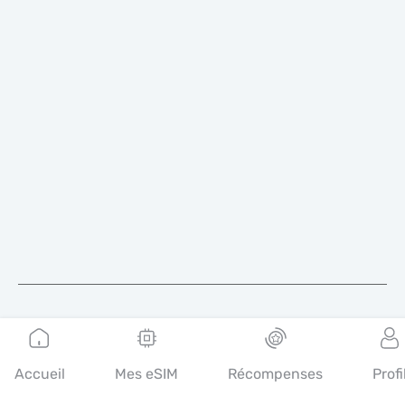
Français
Accueil
Mes eSIM
Récompenses
Profi
Mobimatter est un canal numérique pour les services de
télécommunications, qui permet aux consommateurs de trouver