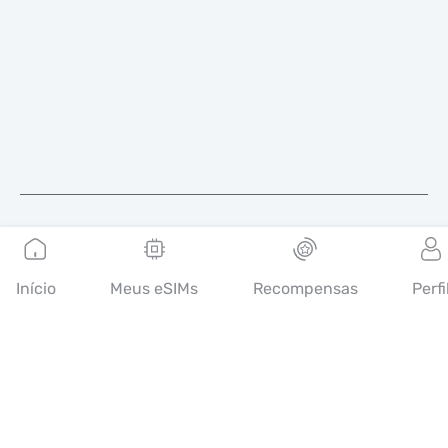
Português
Início
Meus eSIMs
Recompensas
Perfi
A Mobimatter é um canal digital de serviços de
telecomunicações, que permite aos consumidores encontrar e
comprar as melhores ofertas de eSIM do mundo.
14th floor, Al Sarab Tower, Abu Dhabi Global Market Square,
Al Maryah Island, Abu Dhabi, United Arab Emirates