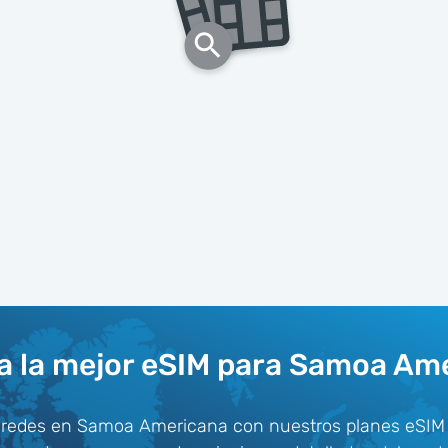
 la mejor eSIM para Samoa Am
 redes en Samoa Americana con nuestros planes eSIM a