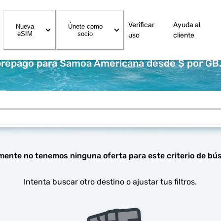
Verificar
Ayuda al
Nueva
Únete como
eSIM
socio
uso
cliente
prepago para Samoa Americana desde $ por GB
mente no tenemos ninguna oferta para este criterio de bú
Intenta buscar otro destino o ajustar tus filtros.