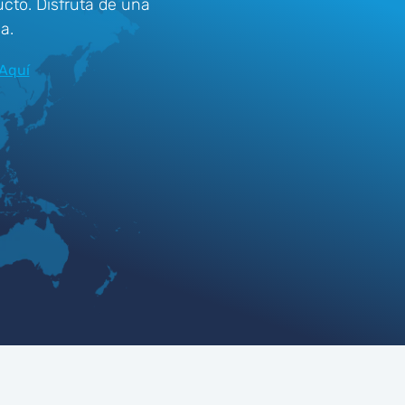
cto. Disfruta de una
a.
Aquí