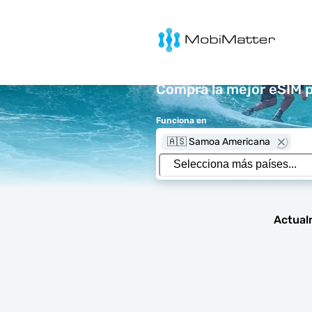
MobiMatter
Compra la mejor eSIM 
Funciona en
🇦🇸 Samoa Americana
Actual