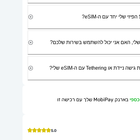
Tetherin עם ה-eSIM שלי?
בארנק MobiPay שלך עם רכישה זו
5.0