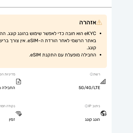
אזהרה
קונג.
החבילה מופעלת עם התקנת eSIM.
רשת
מדיניות הפ
5G/4G/LTE
החבילה מו
ניתוב IP
נקודה חמה
הונג קונג
זמין