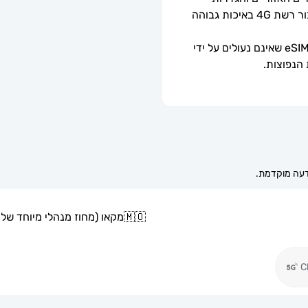
הטלפון. כאשר 5G אינו זמין, ה-eSIM יספק חיבור רשת 4G באיכות גבוהה 
ניתן לשימוש רק עם טלפונים וטאבלטים תואמי eSIM שאינם נעולים על ידי 
 הנפוצות.
🇲🇴
מקאו (מחוז מנהלי מיוחד של ס
C