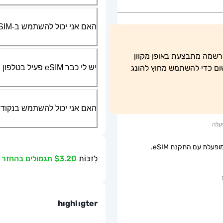
האם אני יכול להשתמש ב-SIM הפיזי שלי יחד עם ה-eSIM?
eKYC הוא חובה כדי לאפשר שימוש בהונג קונג. ההרשמה מתבצעת באופן מקוון 
יש לי כבר eSIM פעיל בטלפון שלי, האם אני יכול להשתמש בשירות שלכם?
באתר הרשמי לאחר הורדת ה-eSIM. אין צורך ברישום כדי להשתמש מחוץ להונג 
האם אני יכול להשתמש בנקודת גישה ניידת או g
עלה
פעלת עם התקנת eSIM.
לִזכּוֹת
$3.20 תגמולים בהחזר כספי
hıghlıgter