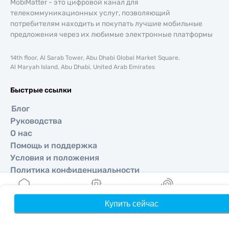
MobiMatter - это цифровой канал для
телекоммуникационных услуг, позволяющий
потребителям находить и покупать лучшие мобильные
предложения через их любимые электронные платформы
14th floor, Al Sarab Tower, Abu Dhabi Global Market Square,
Al Maryah Island, Abu Dhabi, United Arab Emirates
Быстрые ссылки
Блог
Руководства
О нас
Помощь и поддержка
Условия и положения
Политика конфиденциальности
Политика доставки и возвратов
Карта сайта
Купить сейчас
Главная
Мои eSIM
Бонусы
П
Партнерская программа
Направления