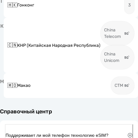
Г
🇭🇰
Гонконг
3
К
China
Telecom
🇨🇳
КНР (Китайская Народная Республика)
China
Unicom
М
🇲🇴
Макао
CTM
Справочный центр
Поддерживает ли мой телефон технологию eSIM?