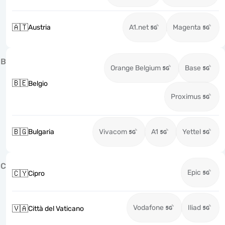
🇦🇹
Austria
A1.net
Magenta
B
Orange Belgium
Base
🇧🇪
Belgio
Proximus
🇧🇬
Bulgaria
Vivacom
A1
Yettel
C
Epic
🇨🇾
Cipro
Vodafone
Iliad
🇻🇦
Città del Vaticano