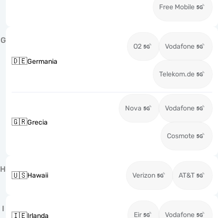
Free Mobile
G
O2
Vodafone
🇩🇪
Germania
Telekom.de
Nova
Vodafone
🇬🇷
Grecia
Cosmote
H
🇺🇸
Hawaii
Verizon
AT&T
I
Eir
Vodafone
🇮🇪
Irlanda