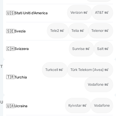
Verizon
AT&T
🇺🇸
Stati Uniti d'America
Tele2
Telia
Telenor
🇸🇪
Svezia
🇨🇭
Svizzera
Sunrise
Salt
T
Turkcell
Türk Telekom (Avea)
🇹🇷
Turchia
Vodafone
U
Kyivstar
Vodafone
🇺🇦
Ucraina