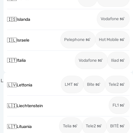
Vodafone
🇮🇸
Islanda
Pelephone
Hot Mobile
🇮🇱
Israele
🇮🇹
Italia
Vodafone
Iliad
L
LMT
Bite
Tele2
🇱🇻
Lettonia
FL1
🇱🇮
Liechtenstein
Telia
Tele2
BITĖ
🇱🇹
Lituania