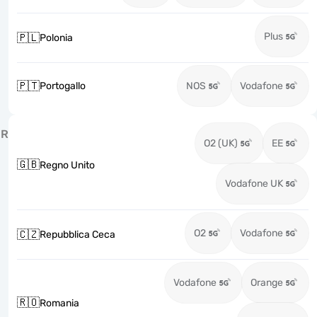
Plus
🇵🇱
Polonia
🇵🇹
Portogallo
NOS
Vodafone
R
O2 (UK)
EE
🇬🇧
Regno Unito
Vodafone UK
O2
Vodafone
🇨🇿
Repubblica Ceca
Vodafone
Orange
🇷🇴
Romania