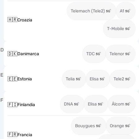
Telemach (Tele2)
A1
🇭🇷
Croazia
T-Mobile
D
🇩🇰
Danimarca
TDC
Telenor
E
🇪🇪
Estonia
Telia
Elisa
Tele2
F
DNA
Elisa
Ålcom
🇫🇮
Finlandia
Bouygues
Orange
🇫🇷
Francia