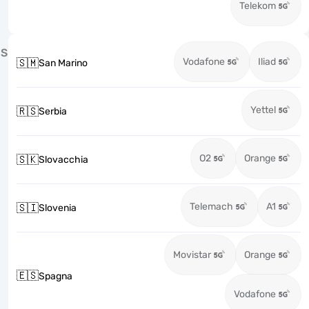
Telekom
S
Vodafone
Iliad
🇸🇲
San Marino
Yettel
🇷🇸
Serbia
O2
Orange
🇸🇰
Slovacchia
Telemach
A1
🇸🇮
Slovenia
Movistar
Orange
🇪🇸
Spagna
Vodafone