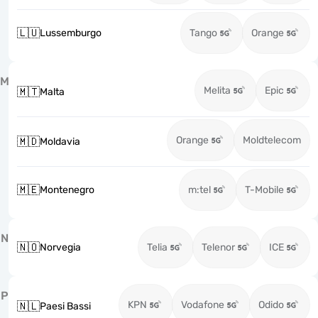
🇱🇺
Lussemburgo
Tango
Orange
M
Melita
Epic
🇲🇹
Malta
Orange
Moldtelecom
🇲🇩
Moldavia
🇲🇪
Montenegro
m:tel
T-Mobile
N
🇳🇴
Norvegia
Telia
Telenor
ICE
P
KPN
Vodafone
Odido
🇳🇱
Paesi Bassi