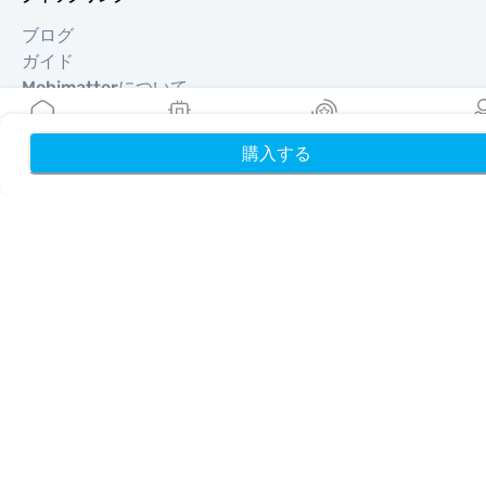
ブログ
ガイド
Mobimatterについて
ヘルプ＆サポート
利用規約
購入する
ホーム
My eSIMs
リワード
プロフ
プライバシーポリシー
配送・返金ポリシー
サイトマップ
アフィリエイト
旅行先
パートナーになる
リセラー向けMobiMatter
企業向けMobiMatter
アフィリエイト向けMobiMatter