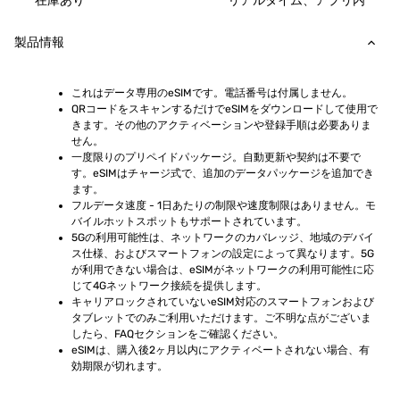
在庫あり
リアルタイム、アプリ内
製品情報
これはデータ専用のeSIMです。電話番号は付属しません。
QRコードをスキャンするだけでeSIMをダウンロードして使用で
きます。その他のアクティベーションや登録手順は必要ありま
せん。
一度限りのプリペイドパッケージ。自動更新や契約は不要で
す。eSIMはチャージ式で、追加のデータパッケージを追加でき
ます。
フルデータ速度 - 1日あたりの制限や速度制限はありません。モ
バイルホットスポットもサポートされています。
5Gの利用可能性は、ネットワークのカバレッジ、地域のデバイ
ス仕様、およびスマートフォンの設定によって異なります。5G
が利用できない場合は、eSIMがネットワークの利用可能性に応
じて4Gネットワーク接続を提供します。
キャリアロックされていないeSIM対応のスマートフォンおよび
タブレットでのみご利用いただけます。ご不明な点がございま
したら、FAQセクションをご確認ください。
eSIMは、購入後2ヶ月以内にアクティベートされない場合、有
効期限が切れます。