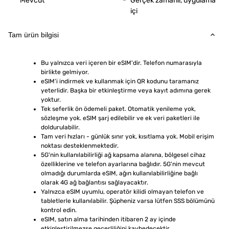
Mevcut
Gerçek zamanlı, uygulama
içi
Tam ürün bilgisi
Bu yalnızca veri içeren bir eSIM'dir. Telefon numarasıyla 
birlikte gelmiyor.
eSIM'i indirmek ve kullanmak için QR kodunu taramanız 
yeterlidir. Başka bir etkinleştirme veya kayıt adımına gerek 
yoktur.
Tek seferlik ön ödemeli paket. Otomatik yenileme yok, 
sözleşme yok. eSIM şarj edilebilir ve ek veri paketleri ile 
doldurulabilir.
Tam veri hızları - günlük sınır yok, kısıtlama yok. Mobil erişim 
noktası desteklenmektedir.
5G'nin kullanılabilirliği ağ kapsama alanına, bölgesel cihaz 
özelliklerine ve telefon ayarlarına bağlıdır. 5G'nin mevcut 
olmadığı durumlarda eSIM, ağın kullanılabilirliğine bağlı 
olarak 4G ağ bağlantısı sağlayacaktır.
Yalnızca eSIM uyumlu, operatör kilidi olmayan telefon ve 
tabletlerle kullanılabilir. Şüpheniz varsa lütfen SSS bölümünü 
kontrol edin.
eSIM, satın alma tarihinden itibaren 2 ay içinde 
etkinleştirilmezse geçerliliğini kaybedecektir.