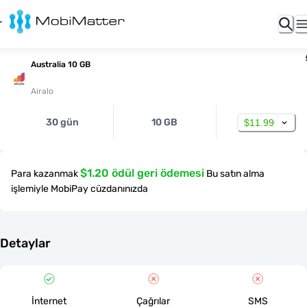
Australia 10 GB
Airalo
30 gün
10 GB
$11.99
$1.20 ödül geri ödemesi
Para kazanmak
Bu satın alma
işlemiyle MobiPay cüzdanınızda
Detaylar
İnternet
Çağrılar
SMS