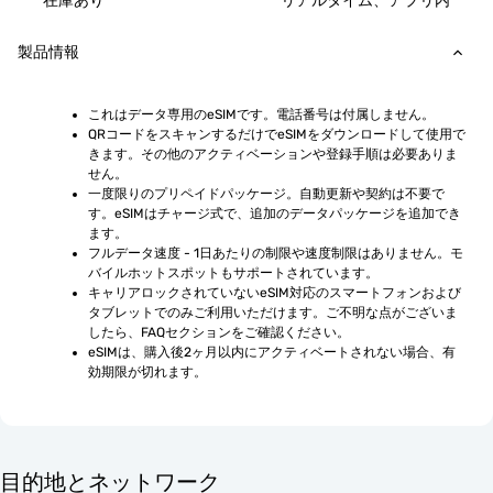
在庫あり
リアルタイム、アプリ内
製品情報
これはデータ専用のeSIMです。電話番号は付属しません。
QRコードをスキャンするだけでeSIMをダウンロードして使用で
きます。その他のアクティベーションや登録手順は必要ありま
せん。
一度限りのプリペイドパッケージ。自動更新や契約は不要で
す。eSIMはチャージ式で、追加のデータパッケージを追加でき
ます。
フルデータ速度 - 1日あたりの制限や速度制限はありません。モ
バイルホットスポットもサポートされています。
キャリアロックされていないeSIM対応のスマートフォンおよび
タブレットでのみご利用いただけます。ご不明な点がございま
したら、FAQセクションをご確認ください。
eSIMは、購入後2ヶ月以内にアクティベートされない場合、有
効期限が切れます。
目的地とネットワーク