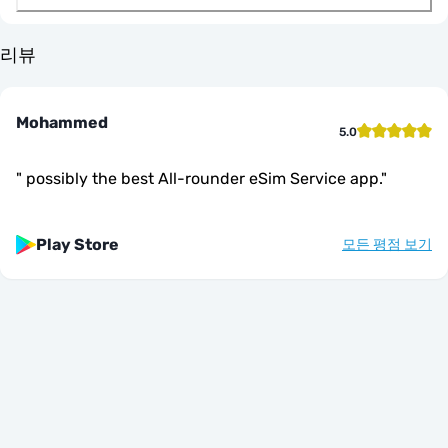
리뷰
Mohammed
5.0
"
possibly the best All-rounder eSim Service app.
"
Play Store
모든 평점 보기