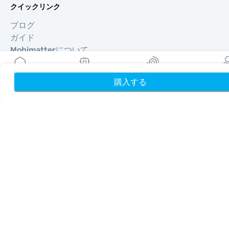
クイックリンク
ブログ
ガイド
Mobimatterについて
ヘルプ＆サポート
利用規約
購入する
ホーム
My eSIMs
リワード
プロフ
プライバシーポリシー
配送・返金ポリシー
サイトマップ
アフィリエイト
旅行先
パートナーになる
リセラー向けMobiMatter
企業向けMobiMatter
アフィリエイト向けMobiMatter