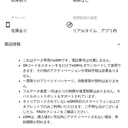
在庫あり
制限なし
チャージ
使用状況の追跡
在庫あり
リアルタイム、アプリ内
製品情報
これはデータ専用のeSIMです。電話番号は付属しません。
QRコードをスキャンするだけでeSIMをダウンロードして使用で
きます。その他のアクティベーションや登録手順は必要ありま
せん。
一度限りのプリペイドパッケージ。自動更新や契約はありませ
ん。
フルデータ速度 - 1日あたりの制限や速度制限はありません。モ
バイルホットスポットもサポートされています。
キャリアロックされていないeSIM対応のスマートフォンおよび
タブレットでのみご利用いただけます。ご不明な点がございま
したら、FAQセクションをご確認ください。
eSIMは、購入後2ヶ月以内にアクティベートされない場合、有
効期限が切れます。