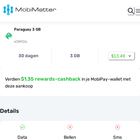
Paraguay 3 GB
eSIMGo
30 dagen
3 GB
$13.49
$1.35 rewards-cashback
Verdien
in je MobiPay-wallet met
deze aankoop
Details
Data
Bellen
Sms