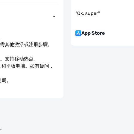
"
Ok, super
"
App Store
。
无需其他激活或注册步骤。
。
速。支持移动热点。
手机和平板电脑。如有疑问，
过期。
络。