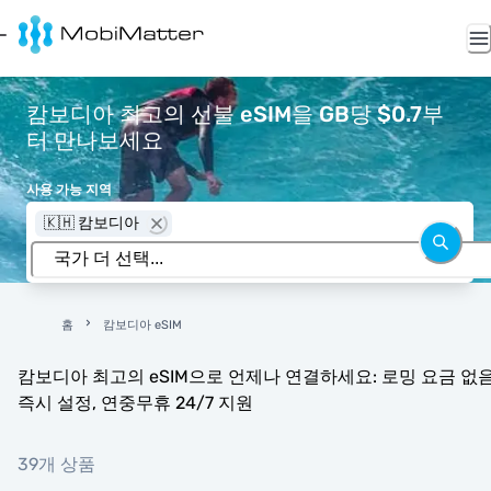
캄보디아 최고의 선불 eSIM을 GB당 $0.7부
터 만나보세요
사용 가능 지역
🇰🇭 캄보디아
홈
캄보디아 eSIM
캄보디아 최고의 eSIM으로 언제나 연결하세요: 로밍 요금 없음
즉시 설정, 연중무휴 24/7 지원
39개 상품