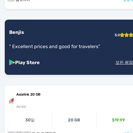
Benjis
5.0
"
Excellent prices and good for travelers
"
Play Store
모든 평점
Asialink 20 GB
Airalo
30일
20 GB
$19.99