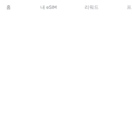
아시아 eSIM
홈
내 eSIM
리워드
프
아메리카 eSIM
중동 eSIM
오세아니아 eSIM
아프리카 eSIM
국가
미국 eSIM
일본 eSIM
캐나다 eSIM
스페인 eSIM
이탈리아 eSIM
영국 eSIM
아랍에미리트 eSIM
싱가포르 eSIM
튀르키예 eSIM