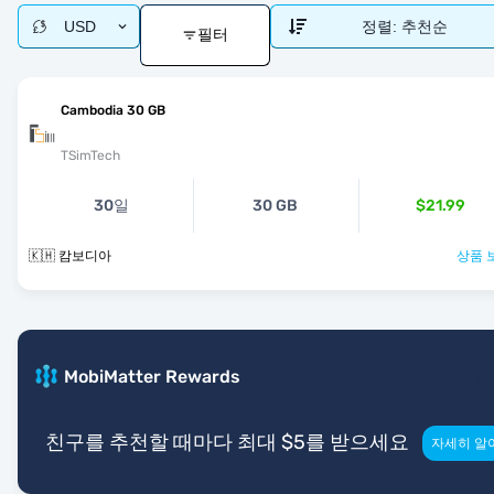
USD
정렬:
추천순
필터
Cambodia 30 GB
TSimTech
30일
30 GB
$21.99
🇰🇭 캄보디아
상품 
MobiMatter Rewards
친구를 추천할 때마다 최대 $5를 받으세요
자세히 알