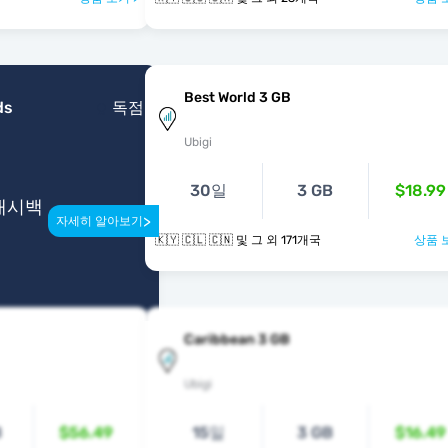
Best World 3 GB
ds
독점
Ubigi
30일
3 GB
$18.99
 캐시백
>
자세히 알아보기
🇰🇾 🇨🇱 🇨🇳 및 그 외 171개국
상품 
Caribbean 3 GB
Ubigi
B
$56.49
15일
3 GB
$16.49