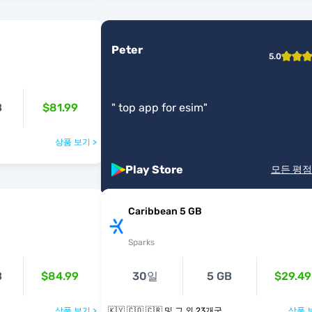
Peter
5.0
B
$81.99
"
top app for esim
"
상품 보기 >
Play Store
모든 평점
Caribbean 5 GB
Sparks
B
$84.99
30일
5 GB
$29.49
상품 보기 >
🇰🇾 🇨🇴 🇨🇷 및 그 외 23개국
상품 