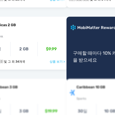
icas 2 GB
MobiMatter Rewar
nk
일
2 GB
$9.99
구매할 때마다 10%
을 받으세요
🇰🇾 🇨🇱 🇨🇴 및 그 외 34개국
상품 보기 >
bbean 3 GB
Caribbean 10 GB
s
Sparks
일
3 GB
$19.99
30일
10 G