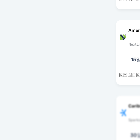
Amer
NextLi
15
Cari
Spark
30