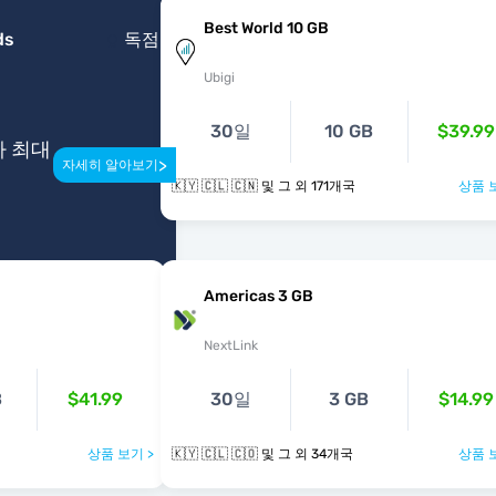
Best World 10 GB
ds
독점
Ubigi
30일
10 GB
$39.99
다 최대
>
자세히 알아보기
🇰🇾 🇨🇱 🇨🇳 및 그 외 171개국
상품 
Americas 3 GB
NextLink
B
$41.99
30일
3 GB
$14.99
상품 보기 >
🇰🇾 🇨🇱 🇨🇴 및 그 외 34개국
상품 