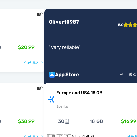
Oliver10987
5.0
B
$20.99
"
Very reliable
"
상품 보기 >
App Store
모든 평점
Europe and USA 18 GB
Sparks
B
$38.99
30일
18 GB
$16.99
상품 보기 >
🇭🇷 🇨🇾 🇨🇿 및 그 외 40개국
상품 