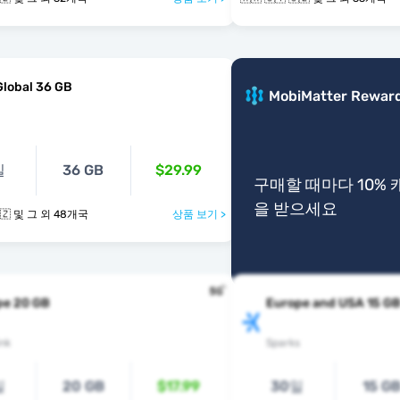
Global 36 GB
MobiMatter Rewar
일
36 GB
$29.99
구매할 때마다 10%
을 받으세요
🇭🇷 🇨🇾 🇨🇿 및 그 외 48개국
상품 보기 >
pe 20 GB
Europe and USA 15 G
nk
Sparks
일
20 GB
$17.99
30일
15 G