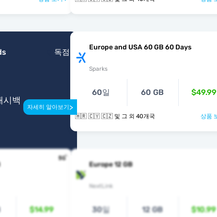
Europe and USA 60 GB 60 Days
ds
독점
Sparks
60일
60 GB
$49.99
 캐시백
>
자세히 알아보기
🇭🇷 🇨🇾 🇨🇿 및 그 외 40개국
상품 
B
Europe 12 GB
NextLink
B
$14.99
30일
12 GB
$10.99