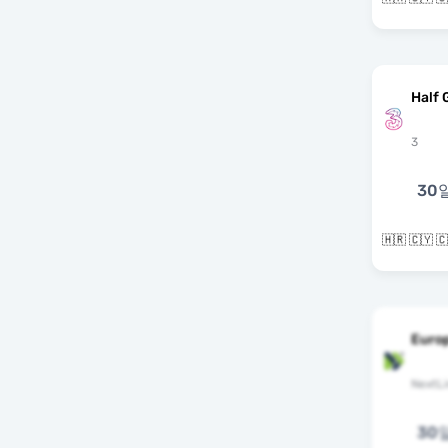
Half 
3
30
Euro
NextLi
30