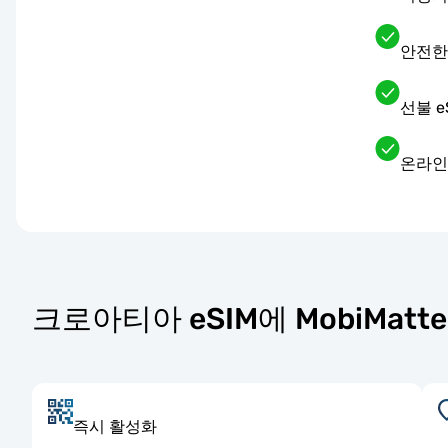
안전한
선불 
온라인
크로아티아 eSIM에 MobiMat
즉시 활성화