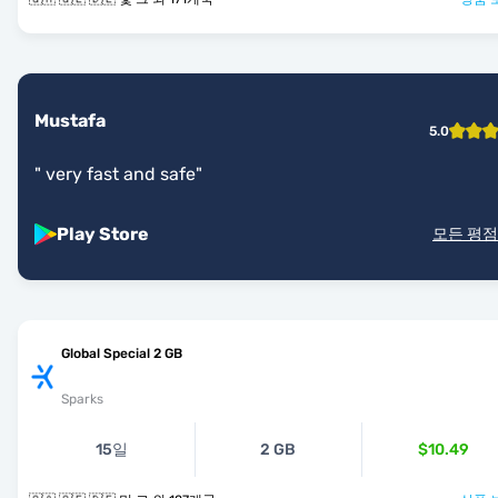
Mustafa
5.0
"
very fast and safe
"
Play Store
모든 평점
Global Special 2 GB
Sparks
15일
2 GB
$10.49