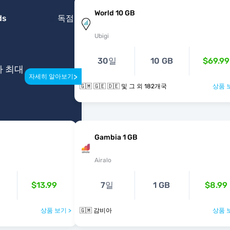
World 10 GB
ds
독점
Ubigi
30일
10 GB
$69.99
다 최대
>
자세히 알아보기
🇬🇲 🇬🇪 🇩🇪 및 그 외 182개국
상품 
Gambia 1 GB
Airalo
$13.99
7일
1 GB
$8.99
상품 보기 >
🇬🇲 감비아
상품 