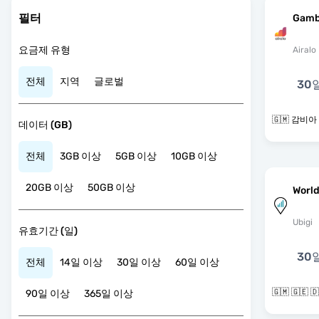
필터
Gamb
요금제 유형
Airalo
전체
지역
글로벌
30
🇬🇲 감비아
데이터 (GB)
전체
3GB 이상
5GB 이상
10GB 이상
20GB 이상
50GB 이상
World
Ubigi
유효기간 (일)
30
전체
14일 이상
30일 이상
60일 이상
90일 이상
365일 이상