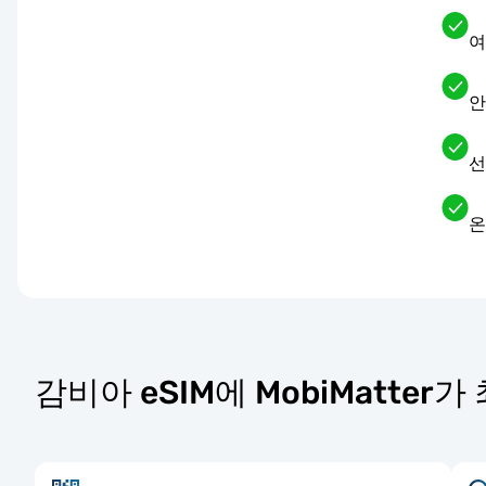
여
안
선
온
감비아 eSIM에 MobiMatter