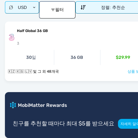
USD
정렬:
추천순
필터
Half Global 36 GB
3
30일
36 GB
$29.99
🇰🇿 🇰🇬 🇱🇻 및 그 외 48개국
상품 
MobiMatter Rewards
친구를 추천할 때마다 최대 $5를 받으세요
자세히 알