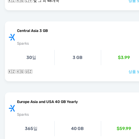
🇰🇿 🇰🇬 🇱🇻 및 그 외 48개국
상품 
Central Asia 3 GB
Sparks
30일
3 GB
$3.99
🇰🇿 🇰🇬 🇺🇿
상품 
Europe Asia and USA 40 GB Yearly
Sparks
365일
40 GB
$59.99