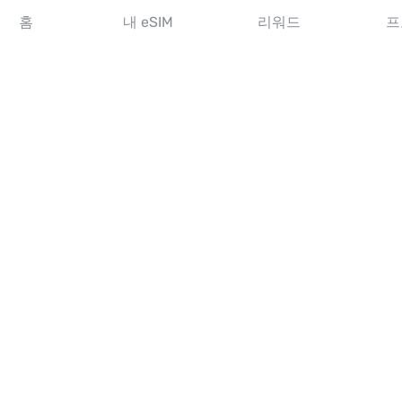
아시아 eSIM
홈
내 eSIM
리워드
프
아메리카 eSIM
중동 eSIM
오세아니아 eSIM
아프리카 eSIM
국가
미국 eSIM
일본 eSIM
캐나다 eSIM
스페인 eSIM
이탈리아 eSIM
영국 eSIM
아랍에미리트 eSIM
싱가포르 eSIM
튀르키예 eSIM