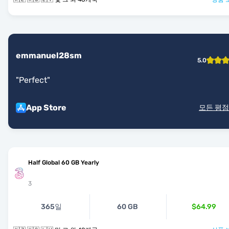
emmanuel28sm
5.0
"
Perfect
"
App Store
모든 평점
Half Global 60 GB Yearly
3
365일
60 GB
$64.99