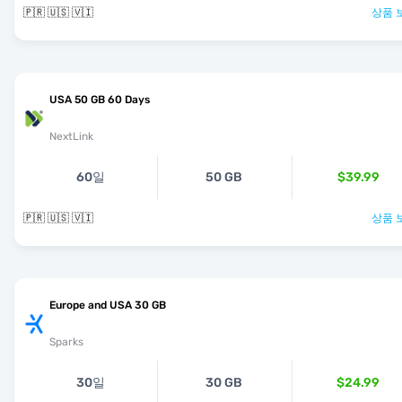
🇵🇷 🇺🇸 🇻🇮
상품 
USA 50 GB 60 Days
NextLink
60일
50 GB
$39.99
🇵🇷 🇺🇸 🇻🇮
상품 
Europe and USA 30 GB
Sparks
30일
30 GB
$24.99