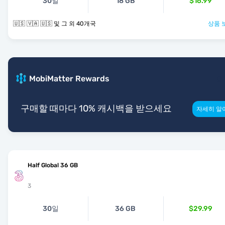
30일
18 GB
$16.99
🇺🇸 🇻🇦 🇺🇸 및 그 외 40개국
상품 
MobiMatter Rewards
구매할 때마다 10% 캐시백을 받으세요
자세히 알
Half Global 36 GB
3
30일
36 GB
$29.99