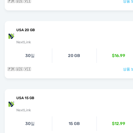
🇵🇷 🇺🇸 🇻🇮
상품 
USA 20 GB
NextLink
30일
20 GB
$16.99
🇵🇷 🇺🇸 🇻🇮
상품 
USA 15 GB
NextLink
30일
15 GB
$12.99