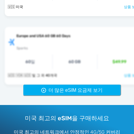
🇺🇸 미국
상품 
Europe and USA 60 GB 60 Days
Sparks
60일
60 GB
$49.99
🇺🇸 🇻🇦 🇺🇸 및 그 외 40개국
상품 
더 많은 eSIM 요금제 보기
미국 최고의 eSIM을 구매하세요
미국 최고의 네트워크에서 안정적인 4G/5G 커버리