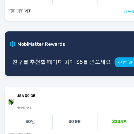
🇵🇷 🇺🇸 🇻🇮
상품 
MobiMatter Rewards
친구를 추천할 때마다 최대 $5를 받으세요
자세히 알
USA 30 GB
NextLink
30일
30 GB
$23.99