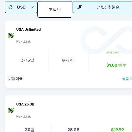
USD
정렬:
추천순
필터
USA Unlimited
NextLink
시작 가격
3-15일
무제한
$1.80
하루
🇺🇸 미국
상품 
USA 25 GB
NextLink
30일
25 GB
$19.99