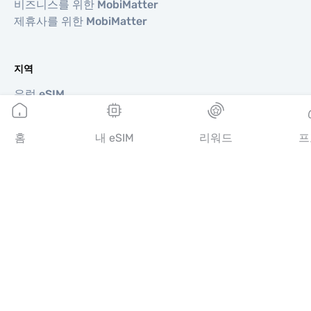
비즈니스를 위한 MobiMatter
제휴사를 위한 MobiMatter
지역
유럽 eSIM
아시아 eSIM
아메리카 eSIM
홈
내 eSIM
리워드
프
중동 eSIM
오세아니아 eSIM
아프리카 eSIM
국가
미국 eSIM
일본 eSIM
캐나다 eSIM
스페인 eSIM