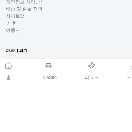
개인정보 처리방침
배송 및 환불 정책
사이트맵
제휴
여행지
파트너 되기
리셀러를 위한 MobiMatter
비즈니스를 위한 MobiMatter
제휴사를 위한 MobiMatter
홈
내 eSIM
리워드
프
지역
유럽 eSIM
아시아 eSIM
아메리카 eSIM
중동 eSIM