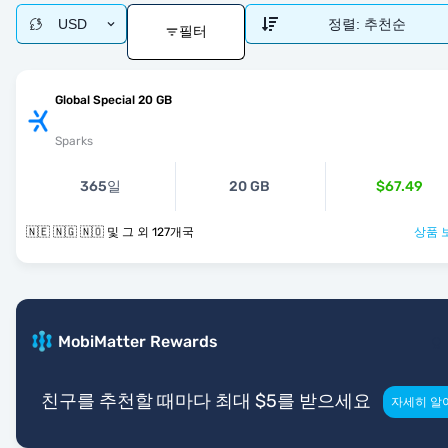
USD
정렬:
추천순
필터
Global Special 20 GB
Sparks
365일
20 GB
$67.49
🇳🇪 🇳🇬 🇳🇴 및 그 외 127개국
상품 
MobiMatter Rewards
친구를 추천할 때마다 최대 $5를 받으세요
자세히 알