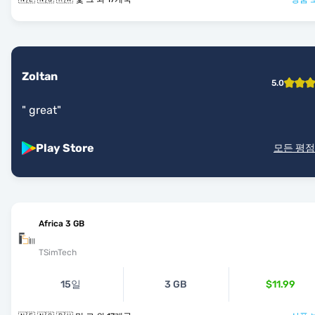
Zoltan
5.0
"
great
"
Play Store
모든 평점
Africa 3 GB
TSimTech
15일
3 GB
$11.99