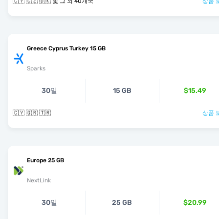
🇨🇾 🇨🇿 🇩🇰 및 그 외 40개국
상품 
Greece Cyprus Turkey 15 GB
Sparks
30일
15 GB
$15.49
🇨🇾 🇬🇷 🇹🇷
상품 
Europe 25 GB
NextLink
30일
25 GB
$20.99