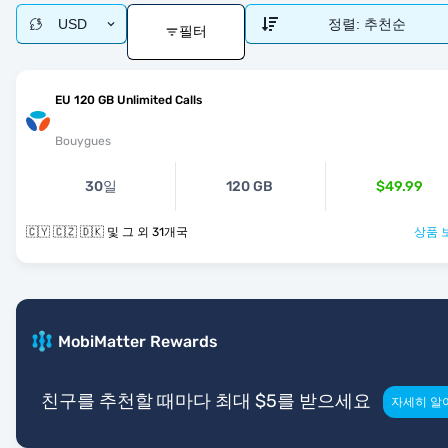
USD
정렬:
추천순
필터
EU 120 GB Unlimited Calls
Bouygues
30일
120 GB
$49.99
🇨🇾 🇨🇿 🇩🇰 및 그 외 31개국
상품 
MobiMatter Rewards
친구를 추천할 때마다 최대 $5를 받으세요
자세히 알