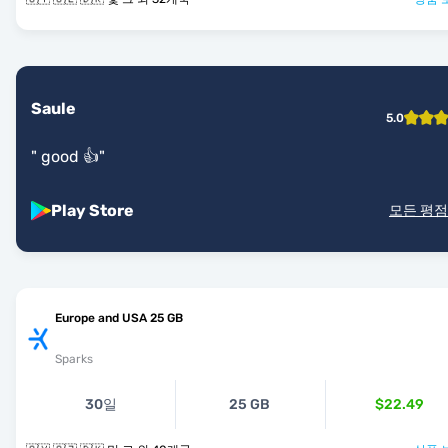
Saule
5.0
"
good 👍
"
Play Store
모든 평점
Europe and USA 25 GB
Sparks
30일
25 GB
$22.49