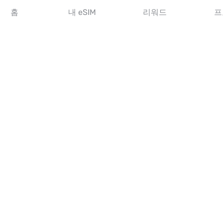
아시아 eSIM
홈
내 eSIM
리워드
프
아메리카 eSIM
중동 eSIM
오세아니아 eSIM
아프리카 eSIM
국가
미국 eSIM
일본 eSIM
캐나다 eSIM
스페인 eSIM
이탈리아 eSIM
영국 eSIM
아랍에미리트 eSIM
싱가포르 eSIM
튀르키예 eSIM