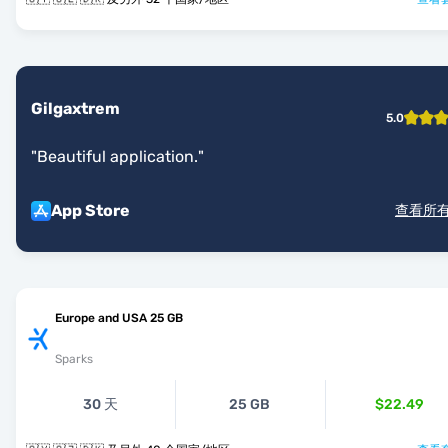
Gilgaxtrem
5.0
"
Beautiful application.
"
App Store
查看所
Europe and USA 25 GB
Sparks
30 天
25 GB
$22.49