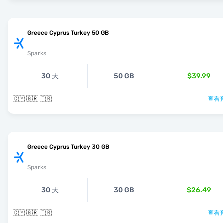
Greece Cyprus Turkey 50 GB
Sparks
30 天
50 GB
$39.99
🇨🇾 🇬🇷 🇹🇷
查看套
Greece Cyprus Turkey 30 GB
Sparks
30 天
30 GB
$26.49
🇨🇾 🇬🇷 🇹🇷
查看套