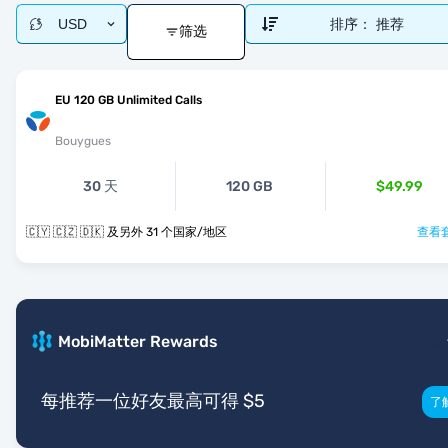
USD
排序：
推荐
筛选
EU 120 GB Unlimited Calls
Bouygues
30 天
120 GB
$49.99
🇨🇾 🇨🇿 🇩🇰 及另外 31 个国家/地区
查看套
MobiMatter Rewards
每推荐一位好友最高可得 $5
了