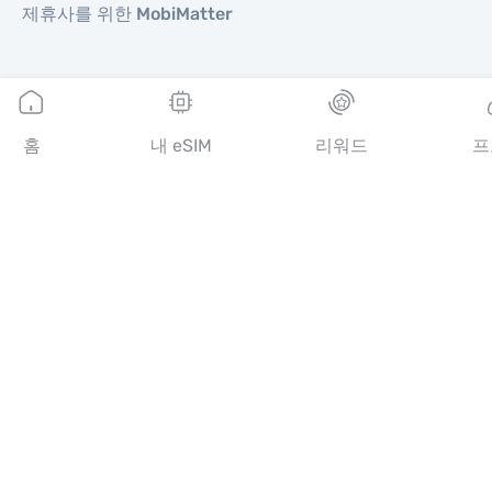
제휴사를 위한 MobiMatter
지역
유럽 eSIM
홈
내 eSIM
리워드
프
아시아 eSIM
아메리카 eSIM
중동 eSIM
오세아니아 eSIM
아프리카 eSIM
국가
미국 eSIM
일본 eSIM
캐나다 eSIM
스페인 eSIM
이탈리아 eSIM