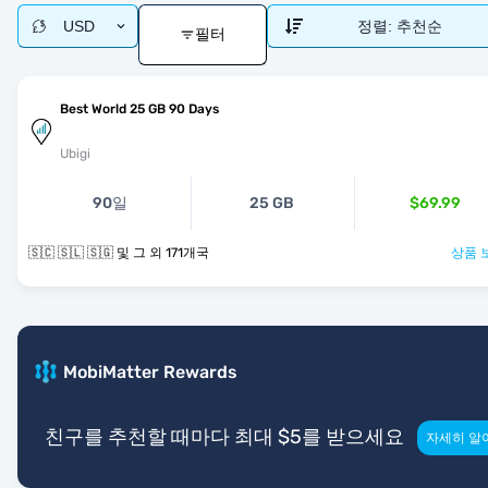
USD
정렬:
추천순
필터
Best World 25 GB 90 Days
Ubigi
90일
25 GB
$69.99
🇸🇨 🇸🇱 🇸🇬 및 그 외 171개국
상품 
MobiMatter Rewards
친구를 추천할 때마다 최대 $5를 받으세요
자세히 알