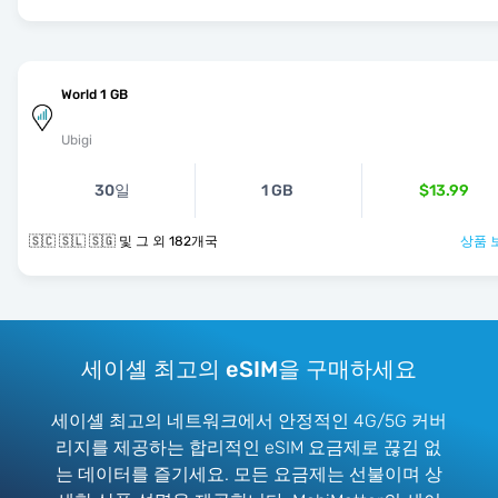
World 1 GB
Ubigi
30일
1 GB
$13.99
🇸🇨 🇸🇱 🇸🇬 및 그 외 182개국
상품 
세이셸 최고의 eSIM을 구매하세요
세이셸 최고의 네트워크에서 안정적인 4G/5G 커버
리지를 제공하는 합리적인 eSIM 요금제로 끊김 없
는 데이터를 즐기세요. 모든 요금제는 선불이며 상