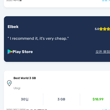
Elbek
5.0
"
I recommend it, it's very cheap.
"
Play Store
모든 평점
Best World 3 GB
Ubigi
30일
3 GB
$18.99