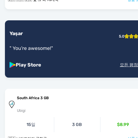
Yaşar
5.0
"
You're awesome!
"
Play Store
모든 평점
South Africa 3 GB
Ubigi
15일
3 GB
$8.99