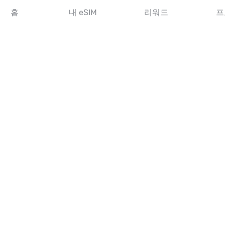
아시아 eSIM
홈
내 eSIM
리워드
프
아메리카 eSIM
중동 eSIM
오세아니아 eSIM
아프리카 eSIM
국가
미국 eSIM
일본 eSIM
캐나다 eSIM
스페인 eSIM
이탈리아 eSIM
영국 eSIM
아랍에미리트 eSIM
싱가포르 eSIM
튀르키예 eSIM