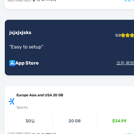
jsjxjxjsks
5.0
"
Easy to setup
"
App Store
모든 평점
Europe Asia and USA 20 GB
Sparks
30일
20 GB
$34.99