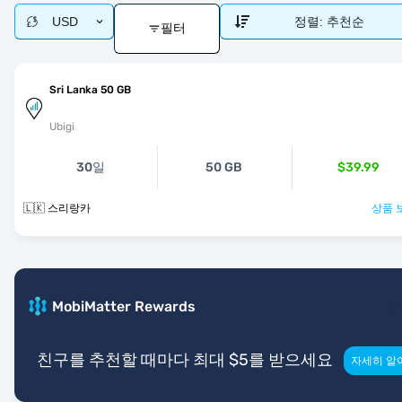
USD
정렬:
추천순
필터
Sri Lanka 50 GB
Ubigi
30일
50 GB
$39.99
🇱🇰 스리랑카
상품 
MobiMatter Rewards
친구를 추천할 때마다 최대 $5를 받으세요
자세히 알