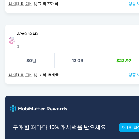
🇱🇰 🇸🇪 🇨🇭 및 그 외 77개국
상품 
APAC 12 GB
3
30일
12 GB
$22.99
🇱🇰 🇹🇼 🇹🇭 및 그 외 18개국
상품 
MobiMatter Rewards
구매할 때마다 10% 캐시백을 받으세요
자세히 알