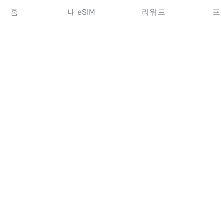
아시아 eSIM
홈
내 eSIM
리워드
프
아메리카 eSIM
중동 eSIM
오세아니아 eSIM
아프리카 eSIM
국가
미국 eSIM
일본 eSIM
캐나다 eSIM
스페인 eSIM
이탈리아 eSIM
영국 eSIM
아랍에미리트 eSIM
싱가포르 eSIM
튀르키예 eSIM