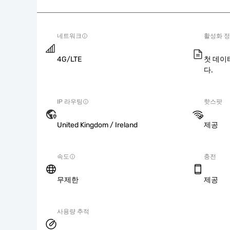
네트워크
활성화 
4G/LTE
첫 데이
다.
IP 라우팅
핫스팟
United Kingdom / Ireland
제공
속도
충전
무제한
제공
사용량 추적