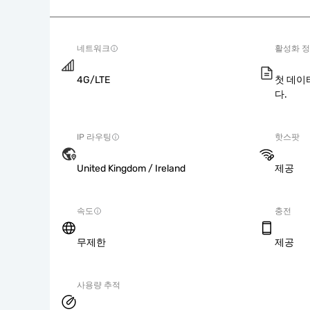
네트워크
활성화 
4G/LTE
첫 데이
다.
IP 라우팅
핫스팟
United Kingdom / Ireland
제공
속도
충전
무제한
제공
사용량 추적