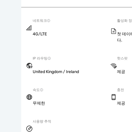
네트워크
활성화 
4G/LTE
첫 데이
다.
IP 라우팅
핫스팟
United Kingdom / Ireland
제공
속도
충전
무제한
제공
사용량 추적