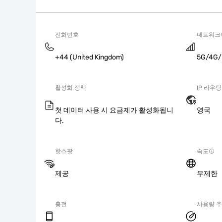
전화번호
네트워크
+44 (United Kingdom)
5G/4G/
활성화 정책
IP 라우팅
첫 데이터 사용 시 요금제가 활성화됩니
영국
다.
핫스팟
속도
제공
무제한
충전
사용량 