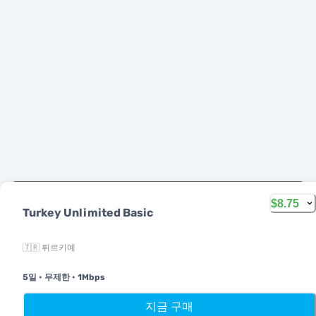
$8.75
Turkey Unlimited Basic
한국어
🇹🇷 튀르키예
MobiMatter는 통신 서비스를 위한 디지털 채널로, 전 세계 최고의
eSIM 상품을 찾아 구매할 수 있도록 도와드립니다.
5일
•
무제한
•
1Mbps
홈
내 eSIM
리워드
프로
지금 구매
14th floor, Al Sarab Tower, Abu Dhabi Global Market Square,