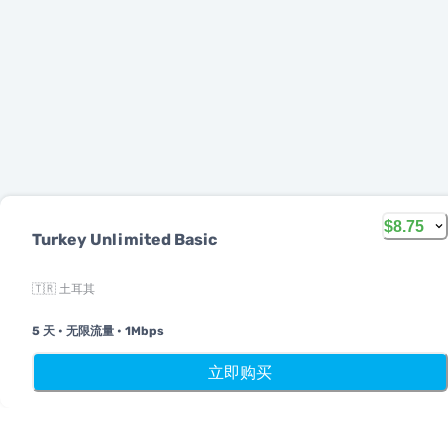
$8.75
Turkey Unlimited Basic
简体中文
🇹🇷 土耳其
MobiMatter 是电信服务的数字化平台，帮助消费者发现并购买全
球最优质的 eSIM 套餐。
5 天
•
无限流量
•
1Mbps
首页
我的 eSIM
奖励
个人中
立即购买
14th floor, Al Sarab Tower, Abu Dhabi Global Market Square,
Al Maryah Island, Abu Dhabi, United Arab Emirates
快速链接