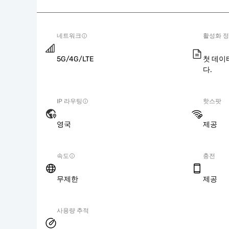
네트워크
활성화 
5G/4G/LTE
첫 데이
다.
IP 라우팅
핫스팟
영국
제공
속도
충전
무제한
제공
사용량 추적