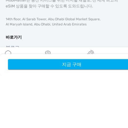
MobiMatter는 통신 서비스를 위한 디지털 채널로, 전 세계 최고의
eSIM 상품을 찾아 구매할 수 있도록 도와드립니다.
14th floor, Al Sarab Tower, Abu Dhabi Global Market Square,
Al Maryah Island, Abu Dhabi, United Arab Emirates
바로가기
블로그
가이드
회사 소개
지금 구매
홈
내 eSIM
리워드
eSIM 지원
이용약관
개인정보 처리방침
배송 및 환불 정책
사이트맵
제휴
여행지