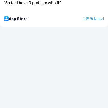
"
So far i have 0 problem with it
"
App Store
모든 평점 보기