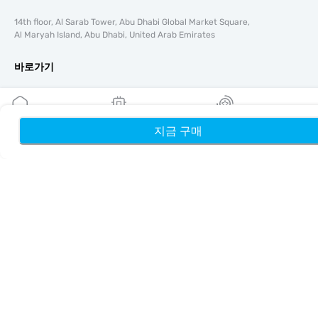
14th floor, Al Sarab Tower, Abu Dhabi Global Market Square,
Al Maryah Island, Abu Dhabi, United Arab Emirates
바로가기
블로그
가이드
회사 소개
지금 구매
홈
내 eSIM
리워드
eSIM 지원
이용약관
개인정보 처리방침
배송 및 환불 정책
사이트맵
제휴
여행지
파트너 되기