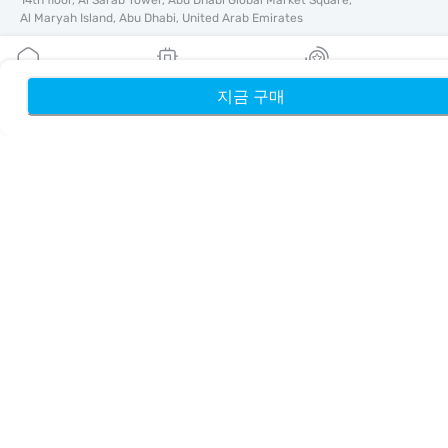
14th floor, Al Sarab Tower, Abu Dhabi Global Market Square,
Al Maryah Island, Abu Dhabi, United Arab Emirates
바로가기
지금 구매
홈
내 eSIM
리워드
블로그
가이드
회사 소개
eSIM 지원
이용약관
개인정보 처리방침
배송 및 환불 정책
사이트맵
제휴
여행지
파트너 되기
리셀러를 위한 MobiMatter
비즈니스를 위한 MobiMatter