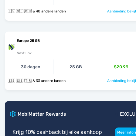
🇪🇸 🇸🇪 🇨🇭 & 40 andere landen
Aanbieding bekij
Europe 25 GB
NextLink
30 dagen
25 GB
$20.99
🇪🇸 🇸🇪 🇹🇷 & 33 andere landen
Aanbieding bekij
MobiMatter Rewards
EXCLU
Krijg 10% cashback bij elke aankoop
Meer infor