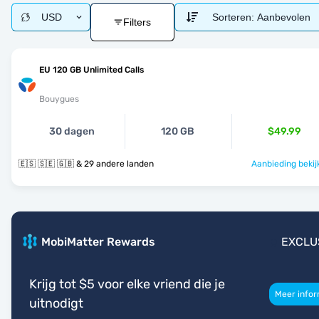
USD
Sorteren:
Aanbevolen
Filters
EU 120 GB Unlimited Calls
Bouygues
30 dagen
120 GB
$49.99
🇪🇸 🇸🇪 🇬🇧 & 29 andere landen
Aanbieding bekij
MobiMatter Rewards
EXCLU
Krijg tot $5 voor elke vriend die je
Meer infor
uitnodigt