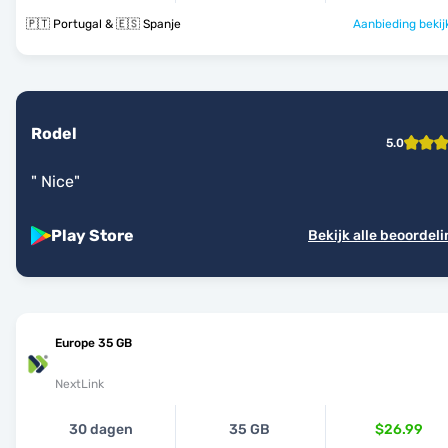
🇵🇹 Portugal & 🇪🇸 Spanje
Aanbieding bekij
Rodel
5.0
"
Nice
"
Play Store
Bekijk alle beoordel
Europe 35 GB
NextLink
30 dagen
35 GB
$26.99