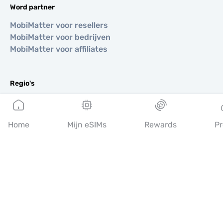
Word partner
MobiMatter voor resellers
MobiMatter voor bedrijven
MobiMatter voor affiliates
Regio's
eSIM voor Europa
eSIM voor Azië
Home
Mijn eSIMs
Rewards
Pr
eSIM voor Amerika
eSIM voor Midden-Oosten
eSIM voor Oceanië
eSIM voor Afrika
Landen
eSIM voor VS