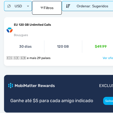
USD
Ordenar:
Sugeridos
Filtros
EU 120 GB Unlimited Calls
Bouygues
30 dias
120 GB
$49.99
🇪🇸 🇸🇪 🇬🇧 e mais 29 países
Ver ofe
MobiMatter Rewards
EXCLU
Ganhe até $5 para cada amigo indicado
Saiba