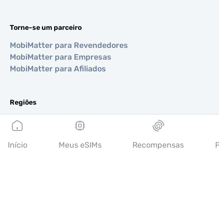
Torne-se um parceiro
MobiMatter para Revendedores
MobiMatter para Empresas
MobiMatter para Afiliados
Regiões
eSIM para Europa
eSIM para Ásia
eSIM para Américas
Início
Meus eSIMs
Recompensas
P
eSIM para Oriente Médio
eSIM para Oceania
eSIM para África
Países