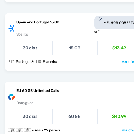
Spain and Portugal 15 GB
MELHOR COBERT
Sparks
30 dias
15 GB
$13.49
🇵🇹 Portugal & 🇪🇸 Espanha
Ver ofe
EU 60 GB Unlimited Calls
Bouygues
30 dias
60 GB
$40.99
🇪🇸 🇸🇪 🇬🇧 e mais 29 países
Ver ofe