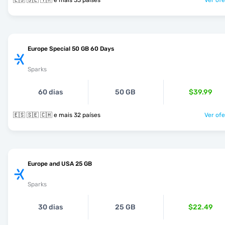
🇪🇸 🇸🇪 🇹🇷 e mais 33 países
Ver ofe
Europe Special 50 GB 60 Days
Sparks
60 dias
50 GB
$39.99
🇪🇸 🇸🇪 🇨🇭 e mais 32 países
Ver ofe
Europe and USA 25 GB
Sparks
30 dias
25 GB
$22.49