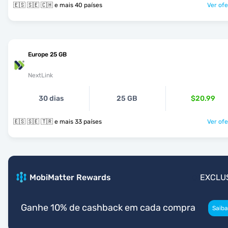
🇪🇸 🇸🇪 🇨🇭 e mais 40 países
Ver ofe
Europe 25 GB
NextLink
30 dias
25 GB
$20.99
🇪🇸 🇸🇪 🇹🇷 e mais 33 países
Ver ofe
MobiMatter Rewards
EXCLU
Ganhe 10% de cashback em cada compra
Saiba