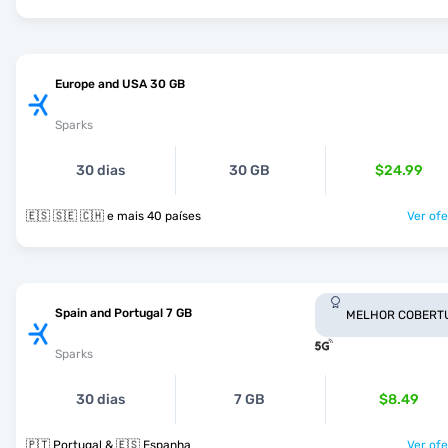
Europe and USA 30 GB
Sparks
30 dias
30 GB
$24.99
🇪🇸 🇸🇪 🇨🇭 e mais 40 países
Ver ofe
Spain and Portugal 7 GB
MELHOR COBERT
Sparks
30 dias
7 GB
$8.49
🇵🇹 Portugal & 🇪🇸 Espanha
Ver ofe