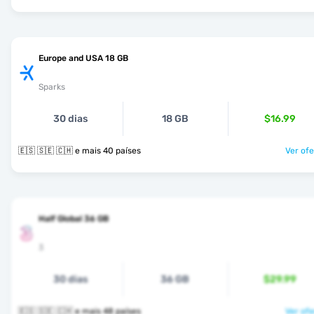
Europe and USA 18 GB
Sparks
30 dias
18 GB
$16.99
🇪🇸 🇸🇪 🇨🇭 e mais 40 países
Ver ofe
Half Global 36 GB
3
30 dias
36 GB
$29.99
🇪🇸 🇸🇪 🇨🇭 e mais 48 países
Ver ofe