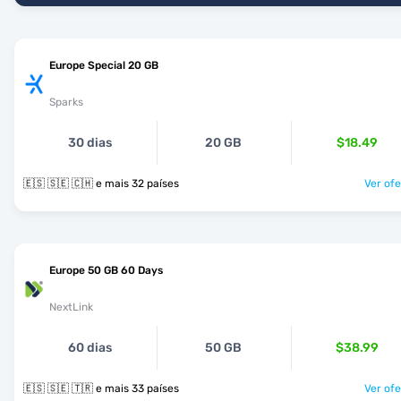
Europe Special 20 GB
Sparks
30 dias
20 GB
$18.49
🇪🇸 🇸🇪 🇨🇭 e mais 32 países
Ver ofe
Europe 50 GB 60 Days
NextLink
60 dias
50 GB
$38.99
🇪🇸 🇸🇪 🇹🇷 e mais 33 países
Ver ofe