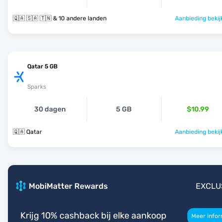
🇶🇦 🇸🇦 🇹🇳 & 10 andere landen
Aanbieding bekij
Qatar 5 GB
Sparks
30 dagen
5 GB
$10.99
🇶🇦 Qatar
Aanbieding bekij
MobiMatter Rewards
EXCLU
Krijg 10% cashback bij elke aankoop
Meer infor