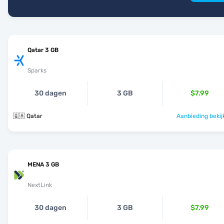
Qatar 3 GB
Sparks
30 dagen
3 GB
$7.99
🇶🇦 Qatar
Aanbieding bekij
MENA 3 GB
NextLink
30 dagen
3 GB
$7.99