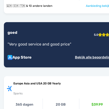
🇶🇦 🇸🇦 🇹🇳 & 10 andere landen
Aanbieding bekij
goed
5.0
"
Very good service and good price
"
App Store
Bekijk alle beoordel
Europe Asia and USA 20 GB Yearly
Sparks
365 dagen
20 GB
$39.99