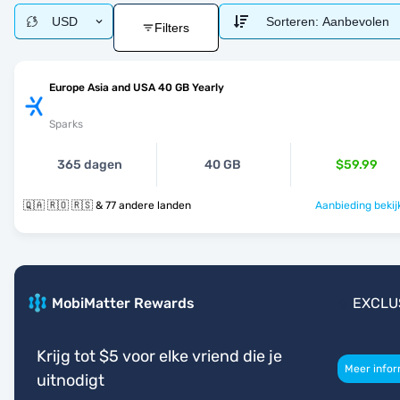
USD
Sorteren:
Aanbevolen
Filters
Europe Asia and USA 40 GB Yearly
Sparks
365 dagen
40 GB
$59.99
🇶🇦 🇷🇴 🇷🇸 & 77 andere landen
Aanbieding bekij
MobiMatter Rewards
EXCLU
Krijg tot $5 voor elke vriend die je
Meer infor
uitnodigt