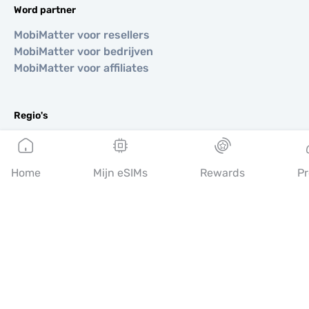
Word partner
MobiMatter voor resellers
MobiMatter voor bedrijven
MobiMatter voor affiliates
Regio's
eSIM voor Europa
eSIM voor Azië
Home
Mijn eSIMs
Rewards
Pr
eSIM voor Amerika
eSIM voor Midden-Oosten
eSIM voor Oceanië
eSIM voor Afrika
Landen
eSIM voor VS