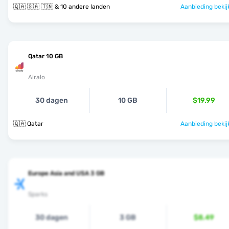
🇶🇦 🇸🇦 🇹🇳 & 10 andere landen
Aanbieding bekij
Qatar 10 GB
Airalo
30 dagen
10 GB
$19.99
🇶🇦 Qatar
Aanbieding bekij
Europe Asia and USA 3 GB
Sparks
30 dagen
3 GB
$8.49