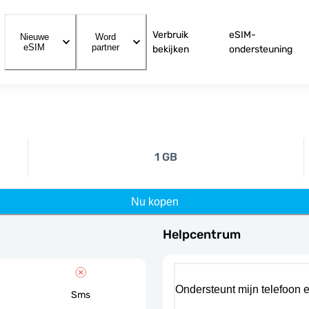
Verbruik
eSIM-
Nieuwe
Word
eSIM
partner
bekijken
ondersteuning
1 GB
Nu kopen
Helpcentrum
Ondersteunt mijn telefoon 
Sms