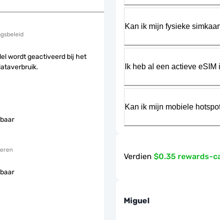
Kan ik mijn fysieke simkaa
ngsbeleid
el wordt geactiveerd bij het
Ik heb al een actieve eSIM i
dataverbruik.
Kan ik mijn mobiele hotspo
baar
eren
Verdien
$0.35 rewards-c
baar
Miguel