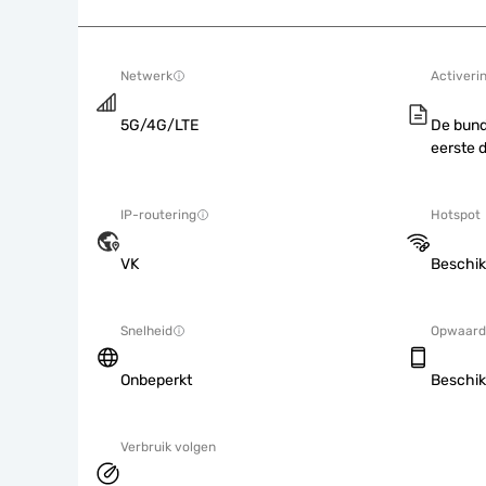
Netwerk
Activeri
5G/4G/LTE
De bund
eerste 
IP-routering
Hotspot
VK
Beschik
Snelheid
Opwaard
Onbeperkt
Beschik
Verbruik volgen