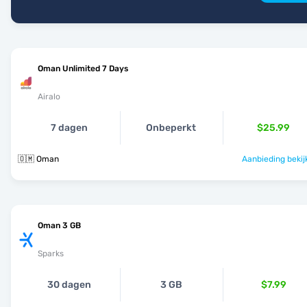
Oman Unlimited 7 Days
Airalo
7 dagen
Onbeperkt
$25.99
🇴🇲 Oman
Aanbieding bekij
Oman 3 GB
Sparks
30 dagen
3 GB
$7.99