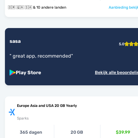
🇴🇲 🇶🇦 🇸🇦 & 10 andere landen
Aanbieding bekij
sasa
5.0
"
great app, recommended
"
Play Store
Bekijk alle beoordel
Europe Asia and USA 20 GB Yearly
Sparks
365 dagen
20 GB
$39.99