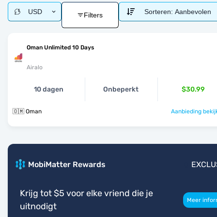
USD
Sorteren:
Aanbevolen
Filters
Oman Unlimited 10 Days
Airalo
10 dagen
Onbeperkt
$30.99
🇴🇲 Oman
Aanbieding bekij
MobiMatter Rewards
EXCLU
Krijg tot $5 voor elke vriend die je
Meer infor
uitnodigt