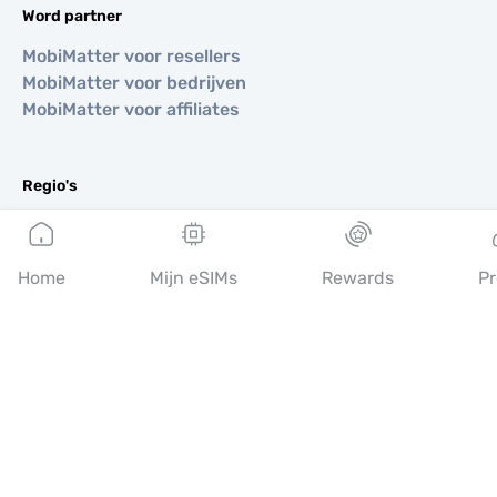
Word partner
MobiMatter voor resellers
MobiMatter voor bedrijven
MobiMatter voor affiliates
Regio's
eSIM voor Europa
eSIM voor Azië
Home
Mijn eSIMs
Rewards
Pr
eSIM voor Amerika
eSIM voor Midden-Oosten
eSIM voor Oceanië
eSIM voor Afrika
Landen
eSIM voor VS