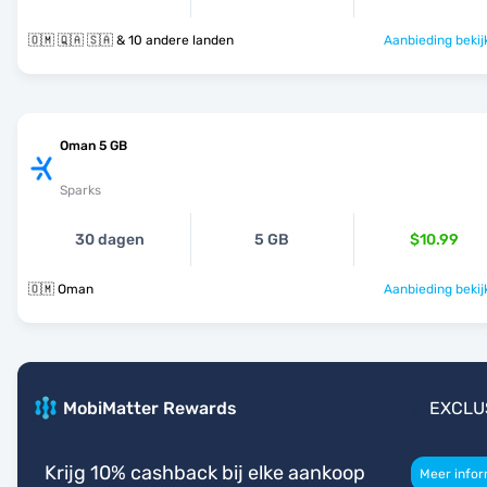
🇴🇲 🇶🇦 🇸🇦 & 10 andere landen
Aanbieding bekij
Oman 5 GB
Sparks
30 dagen
5 GB
$10.99
🇴🇲 Oman
Aanbieding bekij
MobiMatter Rewards
EXCLU
Krijg 10% cashback bij elke aankoop
Meer infor