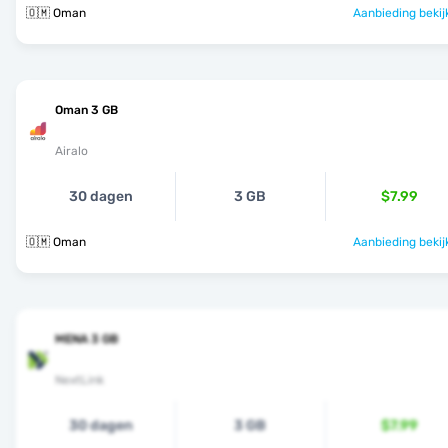
🇴🇲 Oman
Aanbieding bekij
Oman 3 GB
Airalo
30 dagen
3 GB
$7.99
🇴🇲 Oman
Aanbieding bekij
MENA 3 GB
NextLink
30 dagen
3 GB
$7.99