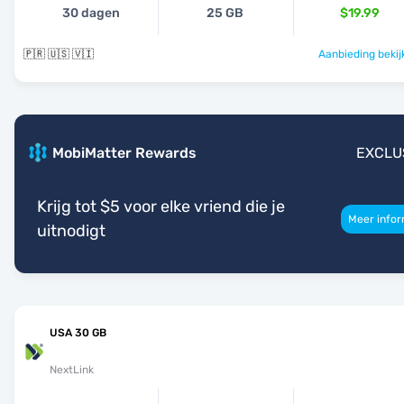
30 dagen
25 GB
$19.99
🇵🇷 🇺🇸 🇻🇮
Aanbieding bekij
MobiMatter Rewards
EXCLU
Krijg tot $5 voor elke vriend die je
Meer infor
uitnodigt
USA 30 GB
NextLink