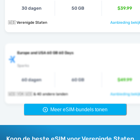
30 dagen
50 GB
$39.99
🇺🇸 Verenigde Staten
Aanbieding bekij
Europe and USA 60 GB 60 Days
Sparks
60 dagen
60 GB
$49.99
🇺🇸 🇻🇦 🇺🇸 & 40 andere landen
Aanbieding bekij
Meer eSIM-bundels tonen
Koop de beste eSIM voor Verenigde Staten