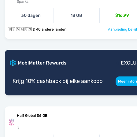
Sparks
30 dagen
18 GB
$16.99
🇺🇸 🇻🇦 🇺🇸 & 40 andere landen
Aanbieding bekij
MobiMatter Rewards
EXCLU
Krijg 10% cashback bij elke aankoop
Meer infor
Half Global 36 GB
3