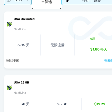
USD
排序：
推荐
筛选
USA Unlimited
NextLink
低至
3-15 天
无限流量
$1.80
每天
🇺🇸 美国
查看套
USA 25 GB
NextLink
30 天
25 GB
$19.99