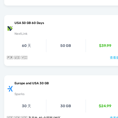
USA 50 GB 60 Days
NextLink
60 天
50 GB
$39.99
🇵🇷 🇺🇸 🇻🇮
查看套
Europe and USA 30 GB
Sparks
30 天
30 GB
$24.99