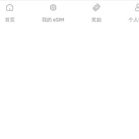
欧洲 eSIM
亚洲 eSIM
美洲 eSIM
首页
我的 eSIM
奖励
个人
中东 eSIM
大洋洲 eSIM
非洲 eSIM
国家/地区
美国 eSIM
日本 eSIM
加拿大 eSIM
西班牙 eSIM
意大利 eSIM
英国 eSIM
阿联酋 eSIM
新加坡 eSIM
土耳其 eSIM