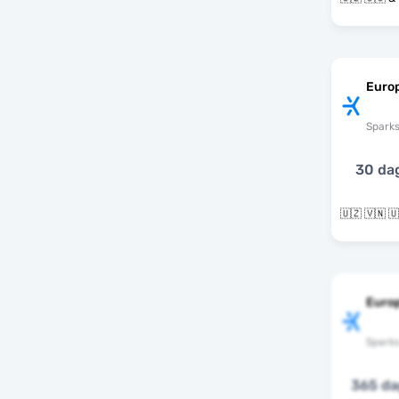
Euro
Spark
30 da
Europ
Spark
365 d