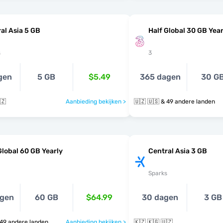
al Asia 5 GB
Half Global 30 GB Year
s
3
gen
5 GB
$5.49
365 dagen
30 G
🇿
Aanbieding bekijken >
🇺🇿 🇺🇸 & 49 andere landen
Global 60 GB Yearly
Central Asia 3 GB
Sparks
agen
60 GB
$64.99
30 dagen
3 GB
 🇺🇸 & 49 andere landen
Aanbieding bekijken >
🇰🇿 🇰🇬 🇺🇿