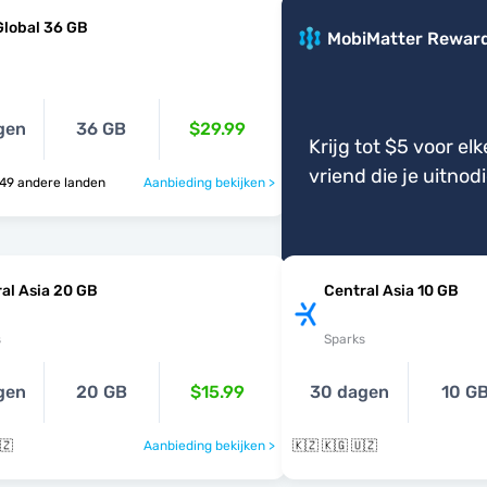
Global 36 GB
MobiMatter Rewar
gen
36 GB
$29.99
Krijg tot $5 voor elk
vriend die je uitnod
 🇺🇸 & 49 andere landen
Aanbieding bekijken >
al Asia 20 GB
Central Asia 10 GB
s
Sparks
gen
20 GB
$15.99
30 dagen
10 G
🇿
Aanbieding bekijken >
🇰🇿 🇰🇬 🇺🇿