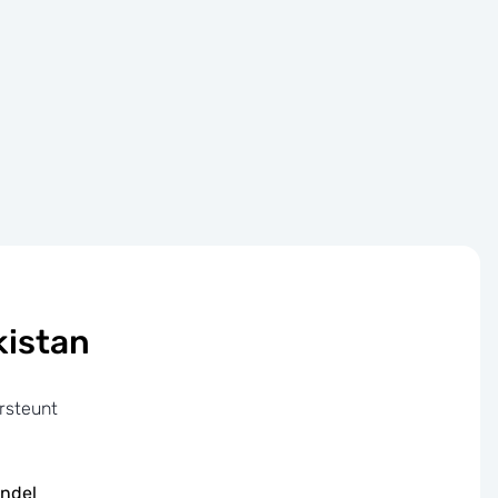
kistan
rsteunt
undel