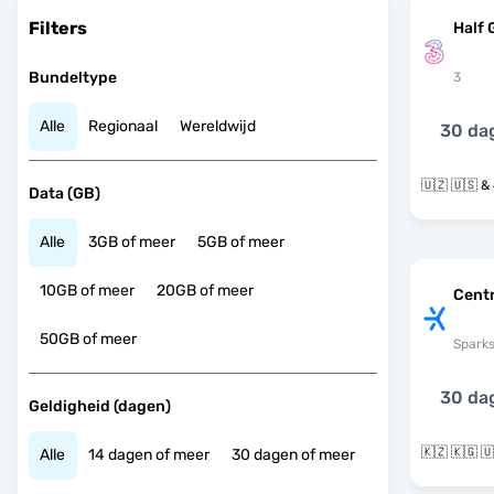
Filters
Half 
Bundeltype
3
Alle
Regionaal
Wereldwijd
30 da
🇺
Data (GB)
Alle
3GB of meer
5GB of meer
10GB of meer
20GB of meer
Centr
50GB of meer
Spark
30 da
Geldigheid (dagen)
🇰🇿 🇰🇬 
Alle
14 dagen of meer
30 dagen of meer