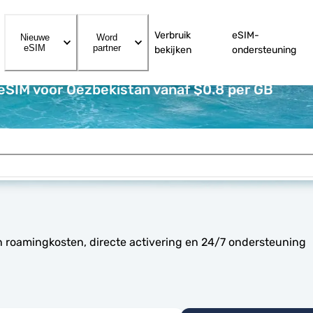
Verbruik
eSIM-
Nieuwe
Word
eSIM
partner
bekijken
ondersteuning
eSIM voor Oezbekistan vanaf $0.8 per GB
n roamingkosten, directe activering en 24/7 ondersteuning