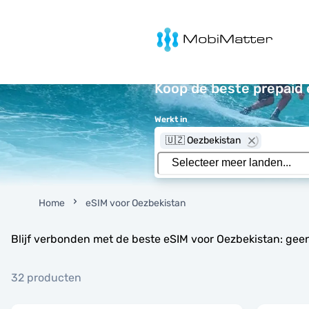
MobiMatter
Koop de beste prepaid 
Werkt in
🇺🇿 Oezbekistan
Home
eSIM voor Oezbekistan
Blijf verbonden met de beste eSIM voor Oezbekistan: gee
32 producten