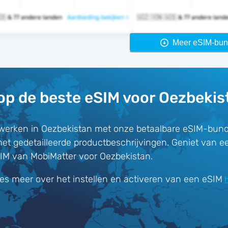
🇺🇿 🇻🇳 🇺🇸 & 77 andere landen
Aanbieding bekijken >
🇺🇿 🇻🇳 🇺🇸 & 77 andere lan
Meer eSIM-bun
op de beste eSIM voor Oezbekis
werken in Oezbekistan met onze betaalbare eSIM-bund
met gedetailleerde productbeschrijvingen. Geniet van e
IM van MobiMatter voor Oezbekistan.
es meer over het instellen en activeren van een eSIM
h