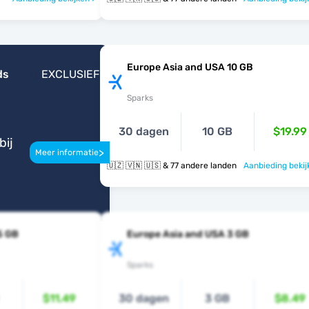
Europe Asia and USA 10 GB
ds
EXCLUSIEF
Sparks
30 dagen
10 GB
$19.99
bij
>
Meer informatie
🇺🇿 🇻🇳 🇺🇸 & 77 andere landen
Aanbieding bekij
5 GB
Europe Asia and USA 3 GB
Sparks
$11.49
30 dagen
3 GB
$8.49