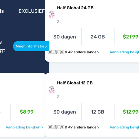
Half Global 24 GB
ds
EXCLUSIEF
3
30 dagen
24 GB
$21.99
e
>
Meer informatie
igt
🇺🇿 🇺🇸 & 49 andere landen
Aanbieding bekij
Half Global 12 GB
3
B
$8.99
30 dagen
12 GB
$12.99
Aanbieding bekijken >
🇺🇿 🇺🇸 & 49 andere landen
Aanbieding bekij