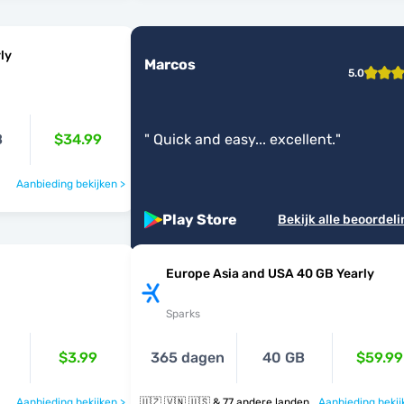
ly
Marcos
5.0
B
$34.99
"
Quick and easy... excellent.
"
Aanbieding bekijken >
Play Store
Bekijk alle beoordel
Europe Asia and USA 40 GB Yearly
Sparks
$3.99
365 dagen
40 GB
$59.99
Aanbieding bekijken >
🇺🇿 🇻🇳 🇺🇸 & 77 andere landen
Aanbieding bekij