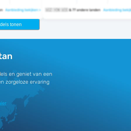
den
Aanbieding bekijken >
🇺🇿 🇻🇳 🇺🇸 & 77 andere landen
Aanbieding bekij
dels tonen
tan
els en geniet van een
en zorgeloze ervaring
ier