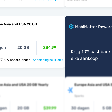
pe Asia and USA 20 GB
MobiMatter Rewar
s
gen
20 GB
$34.99
Krijg 10% cashback 
elke aankoop
🇺🇿 🇻🇳 🇺🇸 & 77 andere landen
Aanbieding bekijken >
e Asia and USA 20 GB Yearly
Europe Asia and USA 
s
Sparks
agen
20 GB
$39.99
30 dagen
5 GB