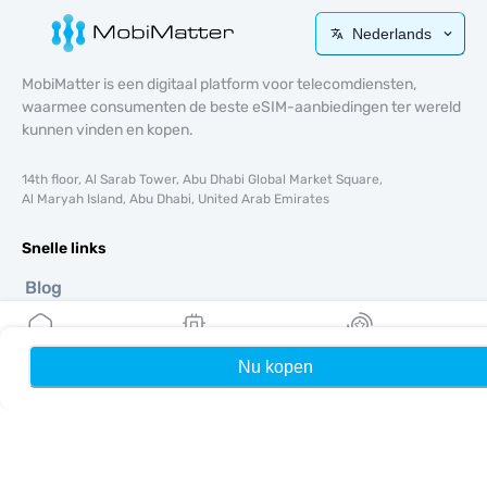
Nederlands
MobiMatter is een digitaal platform voor telecomdiensten,
waarmee consumenten de beste eSIM-aanbiedingen ter wereld
kunnen vinden en kopen.
14th floor, Al Sarab Tower, Abu Dhabi Global Market Square,
Al Maryah Island, Abu Dhabi, United Arab Emirates
Snelle links
Blog
Handleidingen
Over ons
eSIM-ondersteuning
Nu kopen
Home
Mijn eSIMs
Rewards
Algemene voorwaarden
Privacybeleid
Levering- en retourbeleid
Sitemap