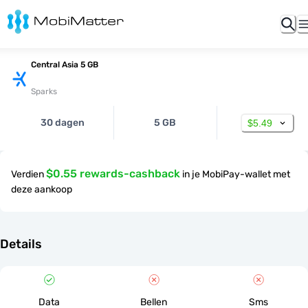
Central Asia 5 GB
Sparks
30 dagen
5 GB
$5.49
$0.55 rewards-cashback
Verdien
in je MobiPay-wallet met
deze aankoop
Details
Data
Bellen
Sms