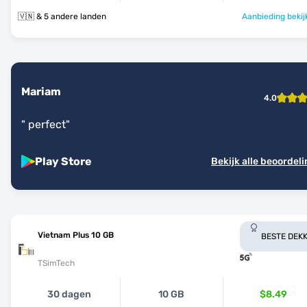
🇻🇳 & 5 andere landen
Aanbieding bekij
Mariam
4.0
"
perfect
"
Play Store
Bekijk alle beoordel
Vietnam Plus 10 GB
BESTE DEKK
TSimTech
30 dagen
10 GB
$8.49