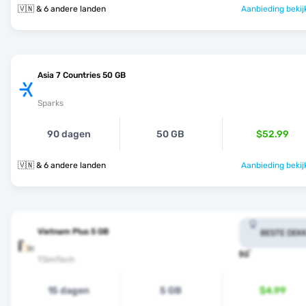
🇻🇳 & 6 andere landen
Aanbieding bekij
Asia 7 Countries 50 GB
Sparks
90 dagen
50 GB
$52.99
🇻🇳 & 6 andere landen
Aanbieding bekij
Vietnam Plus 5 GB
BESTE DEKK
TSimTech
15 dagen
5 GB
$4.99