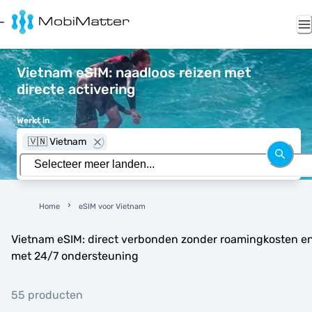
Vietnam eSIM: naadloos reizen met
directe activering
Werkt in
🇻🇳 Vietnam
Home
eSIM voor Vietnam
Vietnam eSIM: direct verbonden zonder roamingkosten e
met 24/7 ondersteuning
55 producten