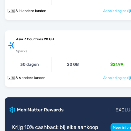
🇻🇳 & 11 andere landen
Aanbieding bekij
Asia 7 Countries 20 GB
Sparks
30 dagen
20 GB
$21.99
🇻🇳 & 6 andere landen
Aanbieding bekij
MobiMatter Rewards
EXCLU
Krijg 10% cashback bij elke aankoop
Meer infor