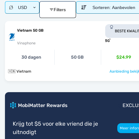
USD
Sorteren:
Aanbevolen
Filters
Vietnam 50 GB
BESTE KWALI
Vinaphone
30 dagen
50 GB
$24.99
🇻🇳 Vietnam
Aanbieding bekij
MobiMatter Rewards
EXCLU
Krijg tot $5 voor elke vriend die je
Meer infor
uitnodigt